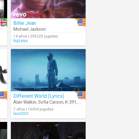
Billie Jean
Michael Jackson
14 años | 295220 jugadas
bigzaqui
Different World (Lyrics)
Alan Walker
,
Sofia Carson
,
K-391
,
CORSAK
7 años | 16004 jugadas
lara2002