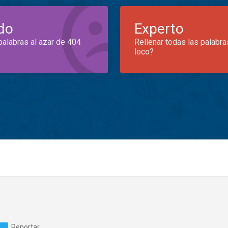
do
Experto
palabras al azar de 404
Rellenar todas las palabra
loco?
Reportar