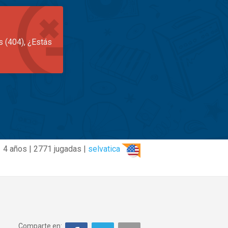
s (404), ¿Estás
4 años | 2771 jugadas |
selvatica
Comparte en: