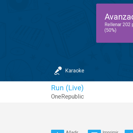
Avanza
Rellenar 202 
(50%)
Karaoke
Run (Live)
OneRepublic
Añadir
Imprimir