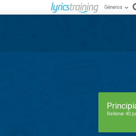
Géneros
Princip
Rellenar 40 p