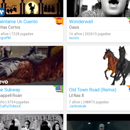
uéntame Un Cuento
Wonderwall
ltas Cortos
Oasis
 años | 7228 jugadas
16 años | 202615 jugadas
rgioPM
lazslo
he Subway
Old Town Road (Remix)
appell Roan
Lil Nas X
año | 3754 jugadas
7 años | 248873 jugadas
CaPuChAsxX
Jankowiak