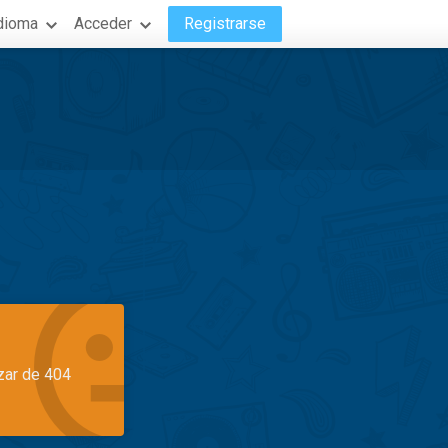
dioma
Acceder
Registrarse
azar de 404