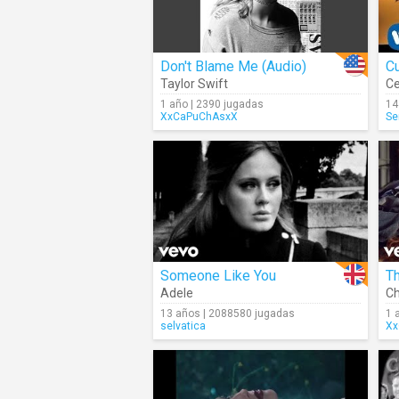
Don't Blame Me (Audio)
C
Taylor Swift
Ce
1 año | 2390 jugadas
14
XxCaPuChAsxX
Se
Someone Like You
T
Adele
Ch
13 años | 2088580 jugadas
1 
selvatica
Xx