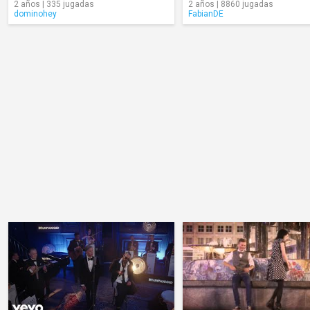
2 años | 335 jugadas
2 años | 8860 jugadas
dominohey
FabianDE