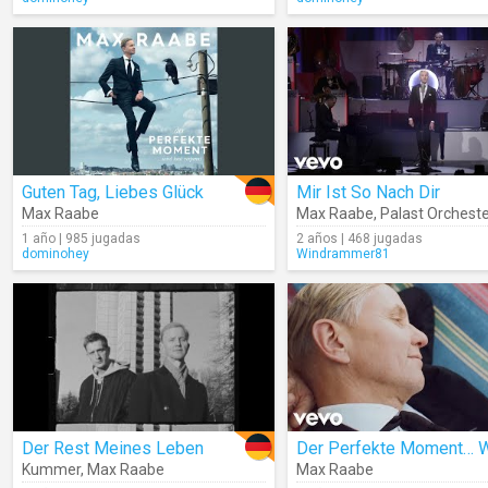
Guten Tag, Liebes Glück
Mir Ist So Nach Dir
Max Raabe
Max Raabe
,
Palast Orchest
1 año | 985 jugadas
2 años | 468 jugadas
dominohey
Windrammer81
Der Rest Meines Leben
Kummer
,
Max Raabe
Max Raabe