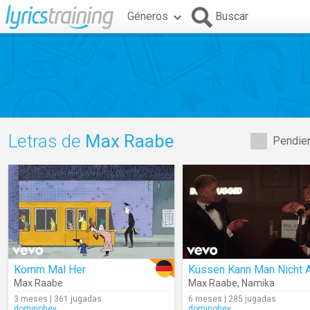
Géneros
Buscar
Letras de
Max Raabe
Pendien
Komm Mal Her
Max Raabe
Max Raabe
,
Namika
3 meses | 361 jugadas
6 meses | 285 jugadas
dominohey
dominohey