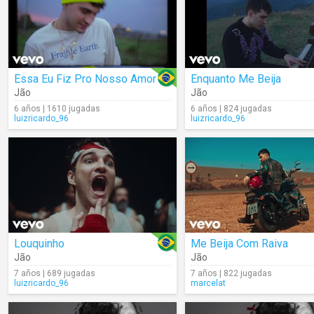
Essa Eu Fiz Pro Nosso Amor
Enquanto Me Beija
Jão
Jão
6 años | 1610 jugadas
6 años | 824 jugadas
luizricardo_96
luizricardo_96
Louquinho
Me Beija Com Raiva
Jão
Jão
7 años | 689 jugadas
7 años | 822 jugadas
luizricardo_96
marcelat