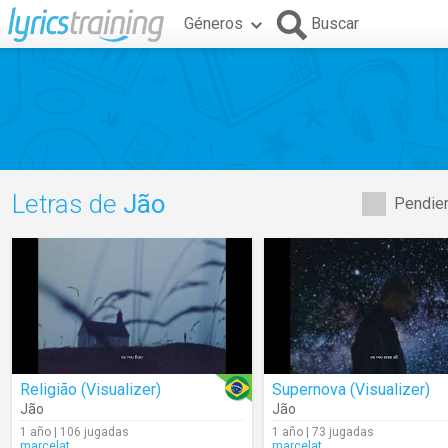
Géneros
Buscar
Letras de
Jão
Pendien
Religião (Visualizer)
Supernova (Visualizer)
Jão
Jão
1 año | 106 jugadas
1 año | 73 jugadas
marcelat
marcelat