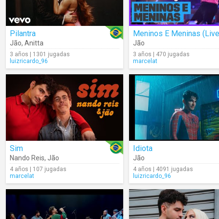
Pilantra
Meninos E Meninas (Live
Jão
,
Anitta
Jão
3 años | 1301 jugadas
3 años | 470 jugadas
luizricardo_96
marcelat
Sim
Idiota
Nando Reis
,
Jão
Jão
4 años | 107 jugadas
4 años | 4091 jugadas
marcelat
luizricardo_96