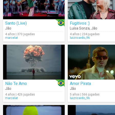
Santo (Live)
Fugitivos :)
Jão
Luísa Sonza
,
Jão
4 años | 370 jugadas
4 años | 234 jugadas
marcelat
luizricardo_96
Não Te Amo
Amor Pirata
Jão
Jão
4 años | 426 jugadas
5 años | 566 jugadas
marcelat
luizricardo_96