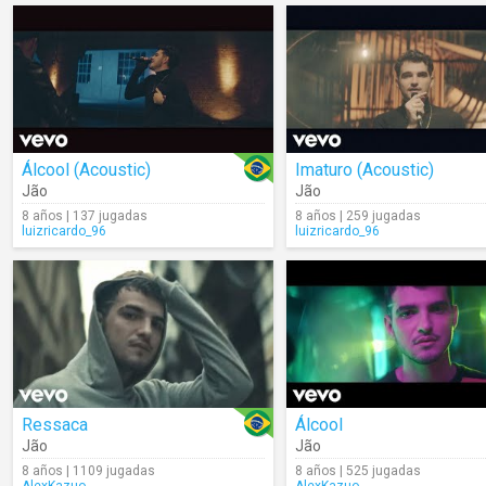
Álcool (Acoustic)
Imaturo (Acoustic)
Jão
Jão
8 años | 137 jugadas
8 años | 259 jugadas
luizricardo_96
luizricardo_96
Ressaca
Álcool
Jão
Jão
8 años | 1109 jugadas
8 años | 525 jugadas