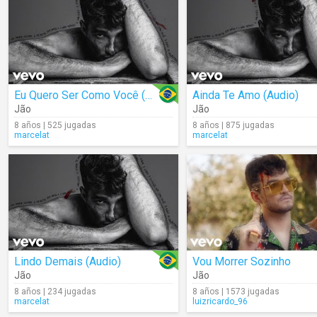
Eu Quero Ser Como Você (Audio)
Ainda Te Amo (Audio)
Jão
Jão
8 años | 525 jugadas
8 años | 875 jugadas
marcelat
marcelat
Lindo Demais (Audio)
Vou Morrer Sozinho
Jão
Jão
8 años | 234 jugadas
8 años | 1573 jugadas
marcelat
luizricardo_96