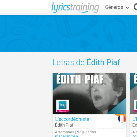
Géneros
Letras de
Édith Piaf
L'accordéoniste
L
Édith Piaf
Éd
4 semanas | 93 jugadas
4 
mariacmrosa
od