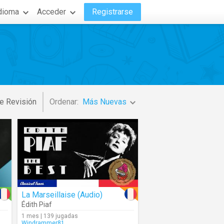
dioma
Acceder
Registrarse
e Revisión
Ordenar:
Más Nuevas
La Marseillaise (Audio)
Édith Piaf
1 mes | 139 jugadas
Windrammer81