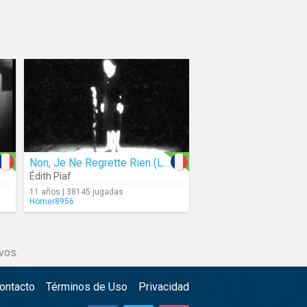
Non, Je Ne Regrette Rien (Live)
Édith Piaf
11 años | 38145 jugadas
Homer8956
vos.
ontacto
Términos de Uso
Privacidad