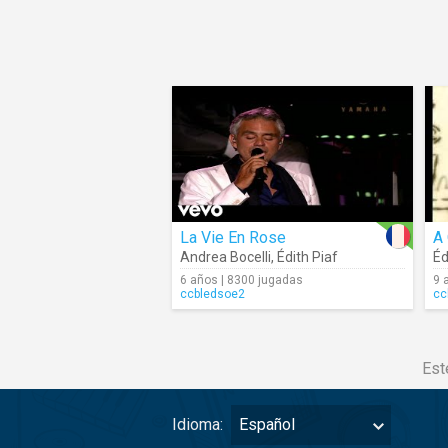
La Vie En Rose
A 
Andrea Bocelli
,
Édith Piaf
Éd
6 años | 8300 jugadas
9 
ccbledsoe2
cc
Est
Idioma:
Español