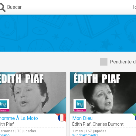
Buscar
I
Pendiente d
'homme À La Moto
Mon Dieu
ith Piaf
Édith Piaf
,
Charles Dumont
semanas | 70 jugadas
1 mes | 167 jugadas
hrano
Windrammer81