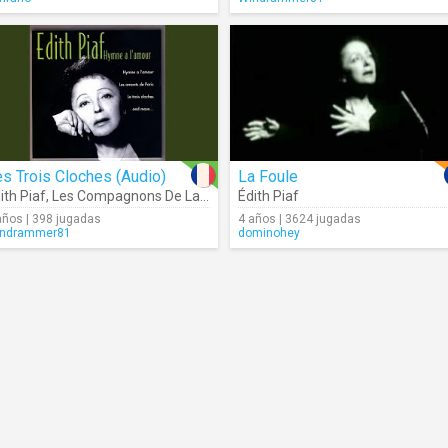
s Trois Cloches (Audio)
La Foule
ith Piaf
,
Les Compagnons De La Chanson
Édith Piaf
años | 398 jugadas
4 años | 3624 jugadas
ndrammer81
dominohey