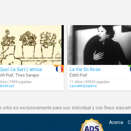
Quoi Ca Sert L'amour
La Vie En Rose
ith Piaf
,
Theo Sarapo
Édith Piaf
años | 7099 jugadas
11 años | 90525 jugadas
bledsoe2
LauraMiaDaphne
e sitio es exclusivamente para uso individual y con fines educati
Acerca
C