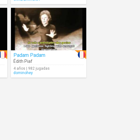
Padam Padam
Édith Piaf
4 años | 982 jugadas
dominohey