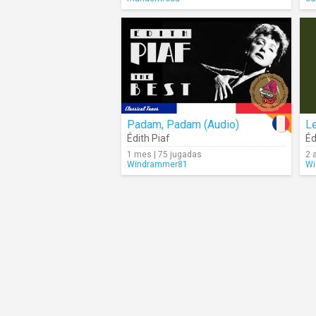
Padam, Padam (Audio)
Le
Édith Piaf
Éd
1 mes | 75 jugadas
2 
Windrammer81
Wi