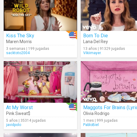
Kiss The Sky
Born To Die
Maren Morris
Lana Del Rey
3 semanas | 199 jugadas
13 años | 91329 jugadas
sacktoto2004
Vikiimayer.
At My Worst
Maggots For Brains (Lyri
Pink Sweat$
Olivia Rodrigo
5 años | 35314 jugadas
1 mes | 999 jugadas
javidpolo
PabloBiel