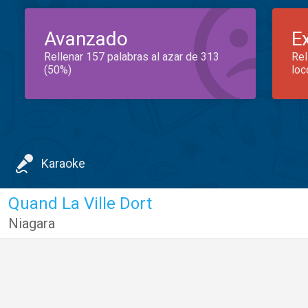
Avanzado
E
Rellenar 157 palabras al azar de 313
Rel
(50%)
loc
Karaoke
Quand La Ville Dort
Niagara