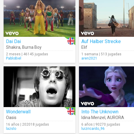
Dai Dai
Auf Halber Strecke
Shakira
,
Burna Boy
Elif
2 meses | 46145 jugadas
1 semana | 513 jugadas
PabloBiel
aren2021
Wonderwall
Into The Unknown
Oasis
Idina Menzel
,
AURORA
16 años | 202018 jugadas
6 años | 90270 jugadas
lazslo
luizricardo_96