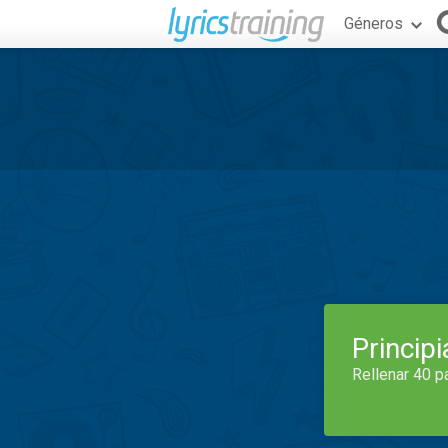
Géneros
Princip
Rellenar 40 p