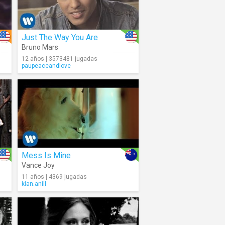
Just The Way You Are
Bruno Mars
12 años | 3573481 jugadas
paupeaceandlove
Mess Is Mine
Vance Joy
11 años | 4369 jugadas
klan.anill