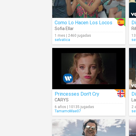
Como Lo Hacen Los Locos
D
Sofia Ellar
Ri
1 mes | 2460 jugadas
13
selvatica
se
Princesses Don't Cry
Di
CARYS
La
6 años | 10135 jugadas
2 
TamamoMae07
se