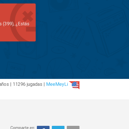
s (399), ¿Estás
años | 11296 jugadas |
MeeMeyLi
Comparte en: