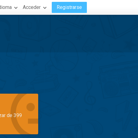
dioma
Acceder
Registrarse
azar de 399