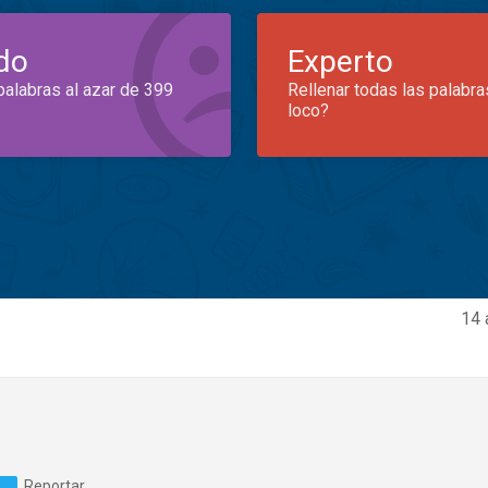
do
Experto
palabras al azar de 399
Rellenar todas las palabra
loco?
14 
Reportar