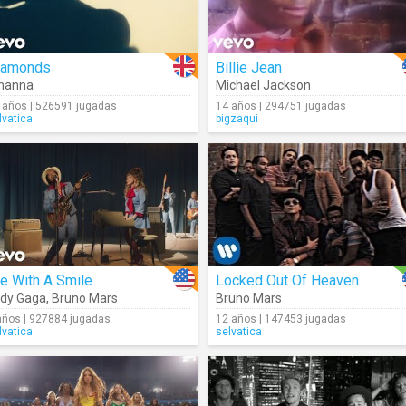
iamonds
Billie Jean
hanna
Michael Jackson
 años | 526591 jugadas
14 años | 294751 jugadas
lvatica
bigzaqui
e With A Smile
Locked Out Of Heaven
dy Gaga
,
Bruno Mars
Bruno Mars
años | 927884 jugadas
12 años | 147453 jugadas
lvatica
selvatica