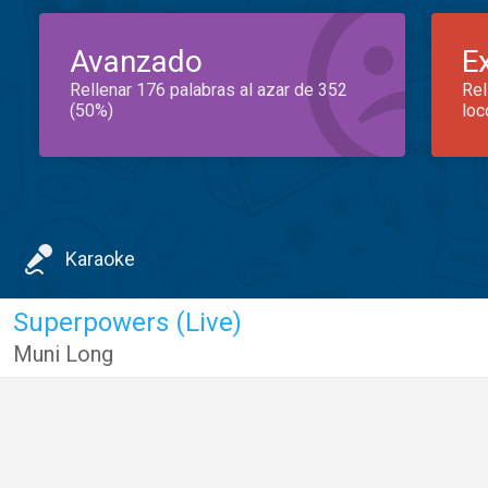
Avanzado
E
Rellenar 176 palabras al azar de 352
Rel
(50%)
loc
Karaoke
Superpowers (Live)
Muni Long