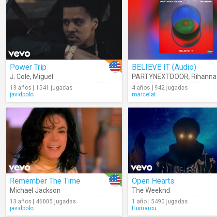
Power Trip
BELIEVE IT (Audio)
J. Cole
,
Miguel
PARTYNEXTDOOR
,
Rihanna
13 años | 1541 jugadas
4 años | 942 jugadas
javidpolo
marcelat
Remember The Time
Open Hearts
Michael Jackson
The Weeknd
13 años | 46005 jugadas
1 año | 5490 jugadas
javidpolo
Humarcu