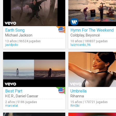
Earth Song
Hymn For The Weekend
Michael Jackson
Coldplay
,
Beyoncé
13 años | 96524 jugadas
10 años | 180837 jugadas
javidpolo
luizricardo_96
Best Part
Umbrella
H.E.R.
,
Daniel Caesar
Rihanna
2 años | 5186 jugadas
15 años | 170721 jugadas
marcelat
RmSki