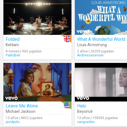
Folded
What A Wonderful World
Kehlani
Louis Armstrong
8 meses | 965 jugadas
2 años | 26209 jugadas
PabloBiel
AndressaGesser
Leave Me Alone
Halo
Michael Jackson
Beyoncé
13 años | 8822 jugadas
13 años | 158305 jugadas
javidpolo
vanguedes