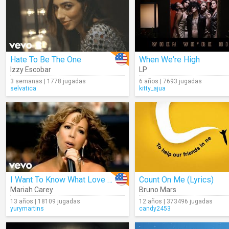
Hate To Be The One
When We're High
Izzy Escobar
LP
3 semanas | 1778 jugadas
6 años | 7693 jugadas
selvatica
kitty_ajua
I Want To Know What Love Is (Cover)
Count On Me (Lyrics)
Mariah Carey
Bruno Mars
13 años | 18109 jugadas
12 años | 373496 jugadas
yurymartins
candy2453