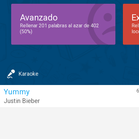
Avanzado
E
Rellenar 201 palabras al azar de 402
Rel
(50%)
loc
Karaoke
Yummy
6
Justin Bieber