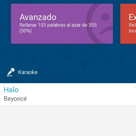
Avanzado
E
Rellenar 153 palabras al azar de 305
Rel
(50%)
loc
Karaoke
Halo
Beyoncé