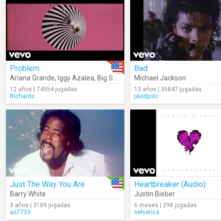
Problem
Bad
Ariana Grande
,
Iggy Azalea
,
Big Sean
Michael Jackson
12 años | 74554 jugadas
13 años | 35847 jugadas
Richards
javidpolo
Just The Way You Are
Heartbreaker (Audio)
Barry White
Justin Bieber
3 años | 3189 jugadas
6 meses | 298 jugadas
as7733
selvatica