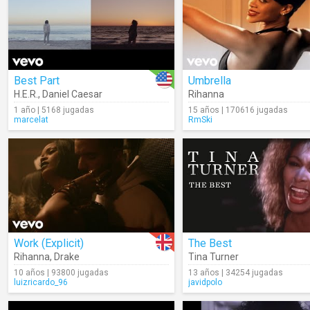
Best Part
Umbrella
H.E.R.
,
Daniel Caesar
Rihanna
1 año | 5168 jugadas
15 años | 170616 jugadas
marcelat
RmSki
Work (Explicit)
The Best
Rihanna
,
Drake
Tina Turner
10 años | 93800 jugadas
13 años | 34254 jugadas
luizricardo_96
javidpolo