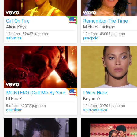
Girl On Fire
Remember The Time
Alicia Keys
Michael Jackson
13 años | 52637 jugadas
13 años | 46005 jugadas
selvatica
javidpolo
MONTERO (Call Me By Your Name)
I Was Here
Lil Nas X
Beyoncé
5 años | 40372 jugadas
12 años | 39703 jugadas
cmmbarn
sarazasaraza