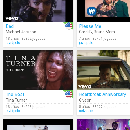
Bad
Please Me
Michael Jackson
Cardi B
,
Bruno Mars
13 años | 35892 jugadas
7 años | 35771 jugadas
javidpolo
javidpolo
The Best
Heartbreak Anniversary
Tina Turner
Giveon
13 años | 34268 jugadas
5 años | 33627 jugadas
javidpolo
selvatica