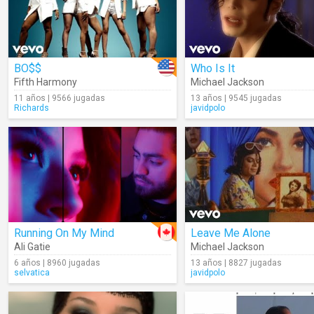
BO$$
Who Is It
Fifth Harmony
Michael Jackson
11 años | 9566 jugadas
13 años | 9545 jugadas
Richards
javidpolo
Running On My Mind
Leave Me Alone
Ali Gatie
Michael Jackson
6 años | 8960 jugadas
13 años | 8827 jugadas
selvatica
javidpolo