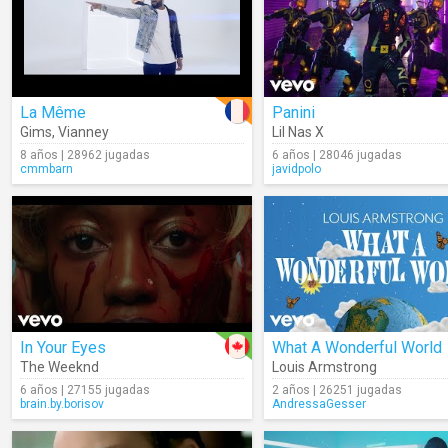
La Même
Panini
Gims
,
Vianney
Lil Nas X
8 años | 28962 jugadas
6 años | 28046 jugadas
cmmbarn
javidpolo
In Your Eyes
What A Wonderful World
The Weeknd
Louis Armstrong
6 años | 27155 jugadas
2 años | 26251 jugadas
brain.by.borisov
AndressaGesser