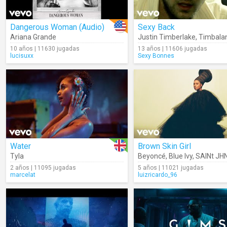
Dangerous Woman (Audio)
Sexy Back
Ariana Grande
Justin Timberlake
,
Timbala
10 años | 11630 jugadas
13 años | 11606 jugadas
lucisuxx
Sexy Bonnes
Water
Brown Skin Girl
Tyla
Beyoncé
,
Blue Ivy
,
SAINt JH
2 años | 11095 jugadas
5 años | 11021 jugadas
marcelat
luizricardo_96