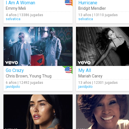
I Am A Woman
Hurricane
Emmy Meli
Bridgit Mendler
4 años | 13386 jugadas
13 años | 13110 jugadas
selvatica
selvatica
Go Crazy
My All
Chris Brown
,
Young Thug
Mariah Carey
6 años | 12492 jugadas
13 años | 12301 jugadas
javidpolo
javidpolo