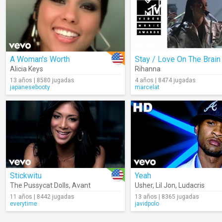
A Woman's Worth
Alicia Keys
Rihanna
13 años | 8580 jugadas
4 años | 8474 jugadas
japanesebooty
marcelat
Stickwitu
Yeah
The Pussycat Dolls
,
Avant
Usher
,
Lil Jon
,
Ludacris
11 años | 8442 jugadas
13 años | 8365 jugadas
everytime
javidpolo