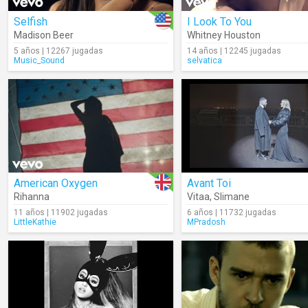
Selfish
I Look To You
Madison Beer
Whitney Houston
5 años | 12267 jugadas
14 años | 12245 jugadas
Music_Sound
selvatica
American Oxygen
Avant Toi
Rihanna
Vitaa
,
Slimane
11 años | 11902 jugadas
6 años | 11732 jugadas
LittleKathie
MPradosh