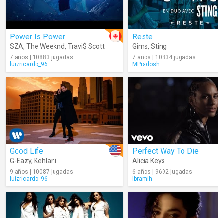
Power Is Power
Reste
SZA
,
The Weeknd
,
Travi$ Scott
Gims
,
Sting
7 años | 10883 jugadas
7 años | 10834 jugadas
luizricardo_96
MPradosh
Good Life
Perfect Way To Die
G-Eazy
,
Kehlani
Alicia Keys
9 años | 10087 jugadas
6 años | 9692 jugadas
luizricardo_96
Ibramih