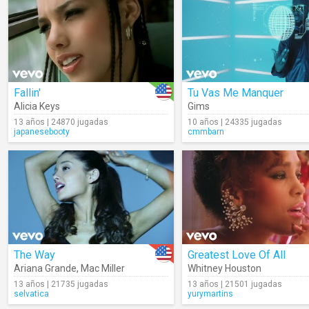
Fallin'
Tu Vas Me Manquer
Alicia Keys
Gims
13 años | 24870 jugadas
10 años | 24335 jugadas
japanesebooty
cmmbarn
The Way
Greatest Love Of All
Ariana Grande
,
Mac Miller
Whitney Houston
13 años | 21735 jugadas
13 años | 21501 jugadas
selvatica
yurymartins