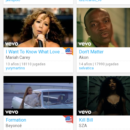
javidpolo
luizricardo_96
I Want To Know What Love Is (Cover)
Don't Matter
Mariah Carey
Akon
13 años | 18110 jugadas
14 años | 17990 jugadas
yurymartins
selvatica
Formation
Kill Bill
Beyoncé
SZA