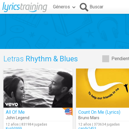
Géneros
Buscar
Letras
Rhythm & Blues
Pendient
All Of Me
Count On Me (Lyrics)
John Legend
Bruno Mars
12 años | 831984 jugadas
12 años | 373634 jugadas
Kush0999
candy2453