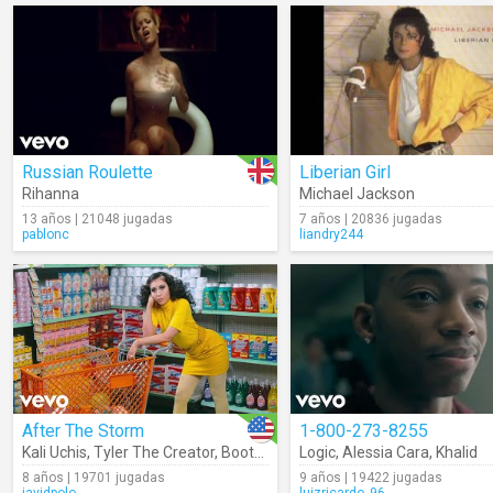
Russian Roulette
Liberian Girl
Rihanna
Michael Jackson
13 años | 21048 jugadas
7 años | 20836 jugadas
pablonc
liandry244
After The Storm
1-800-273-8255
Kali Uchis
,
Tyler The Creator
,
Bootsy Collins
Logic
,
Alessia Cara
,
Khalid
8 años | 19701 jugadas
9 años | 19422 jugadas