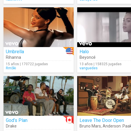
Umbrella
Halo
Rihanna
Beyoncé
15 años | 170722 jugadas
13 años | 158325 jugadas
RmSki
vanguedes
God’s Plan
Leave The Door Open
Drake
Bruno Mars
,
Anderson .Paa