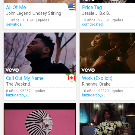
All Of Me
Price Tag
John Legend
,
Lindsey Stirling
Jessie J
,
B.o.B.
11 años | 101091 jugadas
13 años | 99309 jugadas
selvatica
complicated
Call Out My Name
Work (Explicit)
The Weeknd
Rihanna
,
Drake
8 años | 96357 jugadas
10 años | 93820 jugadas
luizricardo_96
luizricardo_96