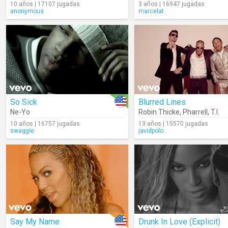
10 años | 17107 jugadas
3 años | 16947 jugadas
anonymous
marcelat
So Sick
Blurred Lines
Ne-Yo
Robin Thicke
,
Pharrell
,
T.I.
10 años | 16757 jugadas
13 años | 15570 jugadas
swaggie
javidpolo
Say My Name
Drunk In Love (Explicit)