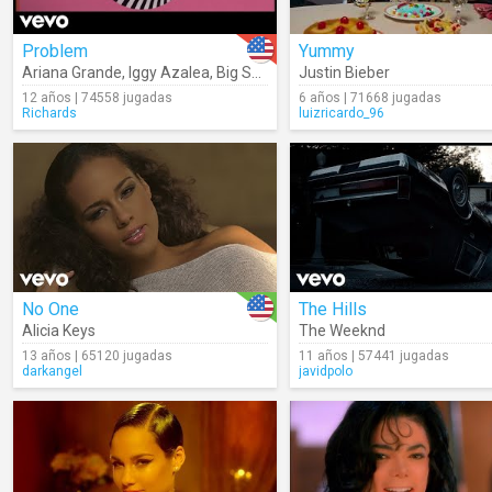
Problem
Yummy
Ariana Grande
,
Iggy Azalea
,
Big Sean
Justin Bieber
12 años | 74558 jugadas
6 años | 71668 jugadas
Richards
luizricardo_96
No One
The Hills
Alicia Keys
The Weeknd
13 años | 65120 jugadas
11 años | 57441 jugadas
darkangel
javidpolo