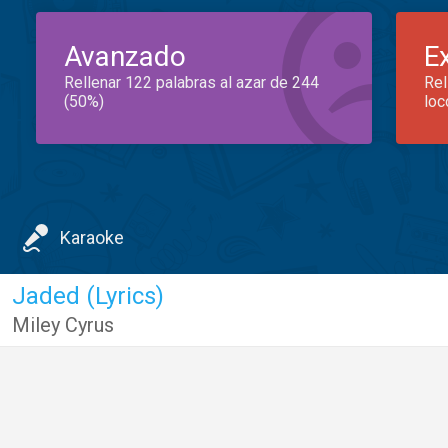
Avanzado
E
Rellenar 122 palabras al azar de 244
Rel
(50%)
loc
Karaoke
Jaded (Lyrics)
Miley Cyrus