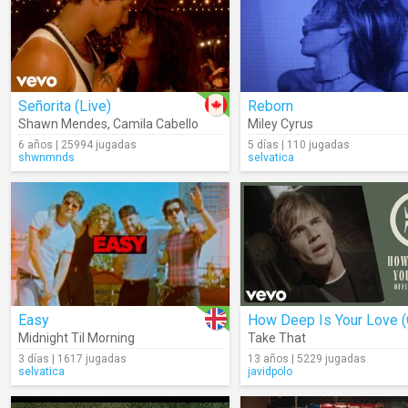
Señorita (Live)
Reborn
Shawn Mendes
,
Camila Cabello
Miley Cyrus
6 años | 25994 jugadas
5 días | 110 jugadas
shwnmnds
selvatica
Easy
Midnight Til Morning
Take That
3 días | 1617 jugadas
13 años | 5229 jugadas
selvatica
javidpolo