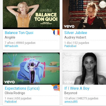
Balance Ton Quoi
Silver Jubilee
Angèle
Audrey Hobert
7 años | 49860 jugadas
1 día | 152 jugadas
MPradosh
PabloBiel
Expectations (Lyrics)
If I Were A Boy
Olivia Rodrigo
Beyoncé
1 mes | 650 jugadas
13 años | 348275 jugadas
PabloBiel
amezul85