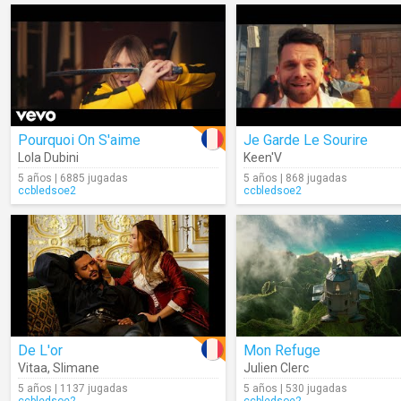
Pourquoi On S'aime
Je Garde Le Sourire
Lola Dubini
Keen'V
5 años | 6885 jugadas
5 años | 868 jugadas
ccbledsoe2
ccbledsoe2
De L'or
Mon Refuge
Vitaa
,
Slimane
Julien Clerc
5 años | 1137 jugadas
5 años | 530 jugadas