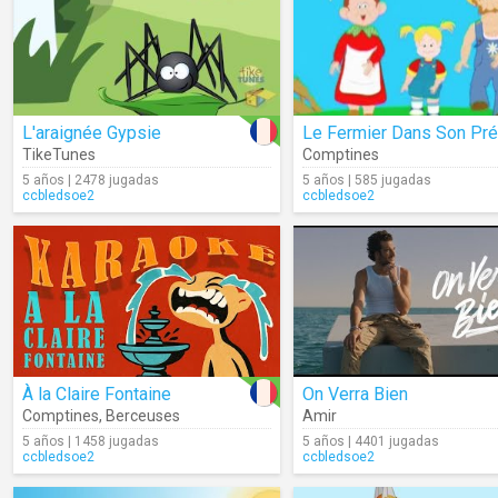
L'araignée Gypsie
Le Fermier Dans Son Pré
TikeTunes
Comptines
5 años | 2478 jugadas
5 años | 585 jugadas
ccbledsoe2
ccbledsoe2
À la Claire Fontaine
On Verra Bien
Comptines
,
Berceuses
Amir
5 años | 1458 jugadas
5 años | 4401 jugadas
ccbledsoe2
ccbledsoe2