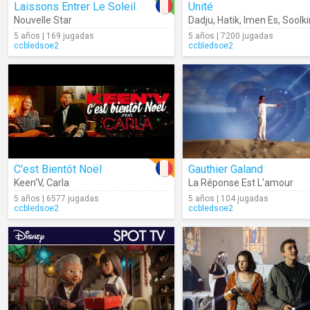
Laissons Entrer Le Soleil
Unité
Nouvelle Star
Dadju
,
Hatik
,
Imen Es
,
Soolk
5 años | 169 jugadas
5 años | 7200 jugadas
ccbledsoe2
ccbledsoe2
C'est Bientôt Noël
Gauthier Galand
Keen'V
,
Carla
La Réponse Est L'amour
5 años | 6577 jugadas
5 años | 104 jugadas
ccbledsoe2
ccbledsoe2