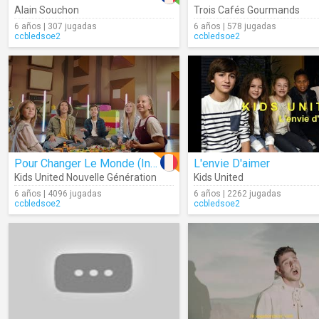
Alain Souchon
Trois Cafés Gourmands
6 años | 307 jugadas
6 años | 578 jugadas
ccbledsoe2
ccbledsoe2
Pour Changer Le Monde (Inédit)
L'envie D'aimer
Kids United Nouvelle Génération
Kids United
6 años | 4096 jugadas
6 años | 2262 jugadas
ccbledsoe2
ccbledsoe2