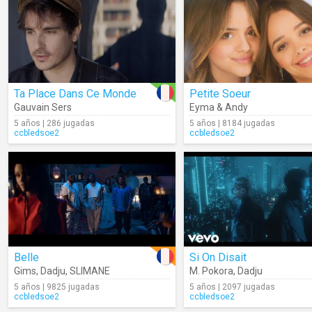
Ta Place Dans Ce Monde
Petite Soeur
Gauvain Sers
Eyma & Andy
5 años | 286 jugadas
5 años | 8184 jugadas
ccbledsoe2
ccbledsoe2
Belle
Si On Disait
Gims
,
Dadju
,
SLIMANE
M. Pokora
,
Dadju
5 años | 9825 jugadas
5 años | 2097 jugadas
ccbledsoe2
ccbledsoe2