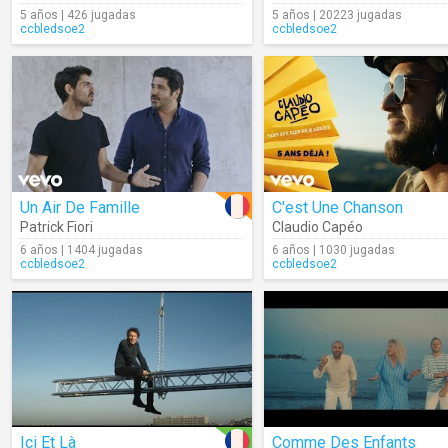
5 años | 426 jugadas
5 años | 20223 jugadas
ccbledsoe2
ccbledsoe2
Un Air De Famille
C'est Une Chanson
Patrick Fiori
Claudio Capéo
6 años | 1404 jugadas
6 años | 1030 jugadas
ccbledsoe2
ccbledsoe2
Ici Et Là
Comme Des Enfants