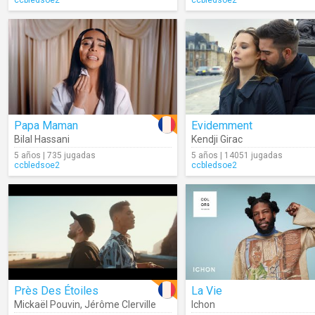
ccbledsoe2
ccbledsoe2
Papa Maman
Evidemment
Bilal Hassani
Kendji Girac
5 años | 735 jugadas
5 años | 14051 jugadas
ccbledsoe2
ccbledsoe2
Près Des Étoiles
La Vie
Mickaël Pouvin
,
Jérôme Clerville
Ichon