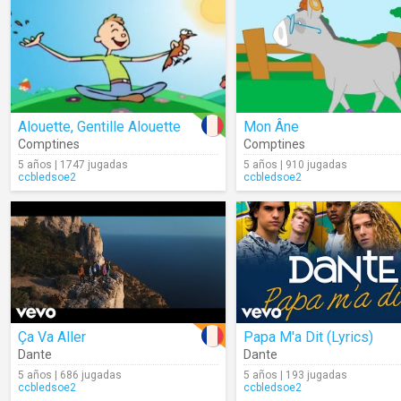
Alouette, Gentille Alouette
Mon Âne
Comptines
Comptines
5 años | 1747 jugadas
5 años | 910 jugadas
ccbledsoe2
ccbledsoe2
Ça Va Aller
Papa M'a Dit (Lyrics)
Dante
Dante
5 años | 686 jugadas
5 años | 193 jugadas
ccbledsoe2
ccbledsoe2