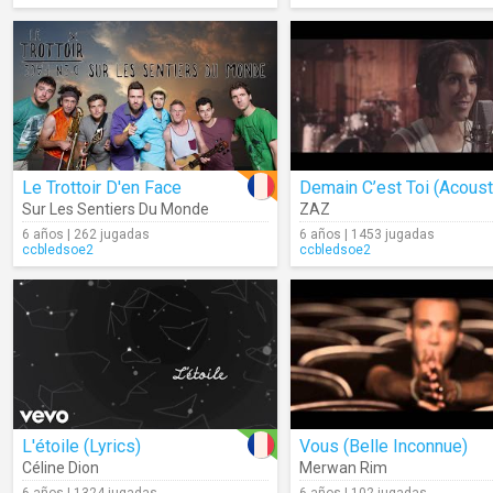
Le Trottoir D'en Face
Demain C’est Toi (Acoust
Sur Les Sentiers Du Monde
ZAZ
6 años | 262 jugadas
6 años | 1453 jugadas
ccbledsoe2
ccbledsoe2
L'étoile (Lyrics)
Vous (Belle Inconnue)
Céline Dion
Merwan Rim