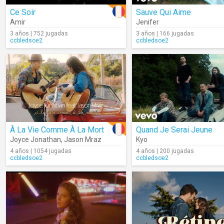
Ce Soir
Sauve Qui Aime
Amir
Jenifer
3 años | 752 jugadas
3 años | 166 jugadas
ccbledsoe2
ccbledsoe2
À La Vie Comme À La Mort
Quand Je Serai Jeune
Joyce Jonathan
,
Jason Mraz
Kyo
4 años | 1054 jugadas
4 años | 200 jugadas
ccbledsoe2
ccbledsoe2