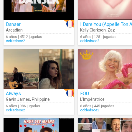
Danser
Arcadian
Kelly Clarkson
,
Zaz
6 años | 4512 jugadas
6 años | 1281 jugadas
ccbledsoe2
ccbledsoe2
Always
FOU
Gavin James
,
Philippine
L'Impératrice
6 años | 986 jugadas
6 años | 445 jugadas
ccbledsoe2
ccbledsoe2