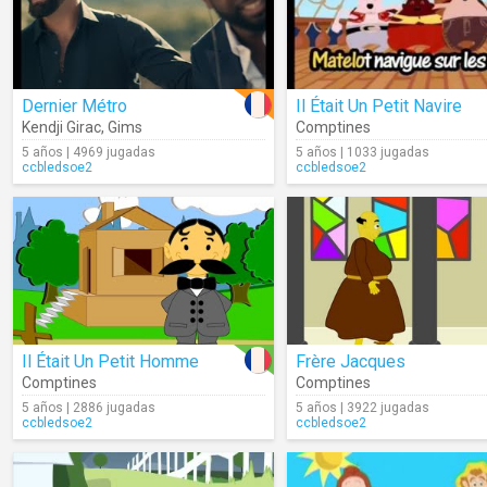
Dernier Métro
Il Était Un Petit Navire
Kendji Girac
,
Gims
Comptines
5 años | 4969 jugadas
5 años | 1033 jugadas
ccbledsoe2
ccbledsoe2
Il Était Un Petit Homme
Frère Jacques
Comptines
Comptines
5 años | 2886 jugadas
5 años | 3922 jugadas
ccbledsoe2
ccbledsoe2