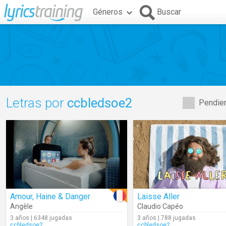
Géneros
Buscar
Letras por
ccbledsoe2
Pendien
Amour, Haine & Danger
Laisse Aller
Angèle
Claudio Capéo
3 años | 6348 jugadas
3 años | 788 jugadas
ccbledsoe2
ccbledsoe2