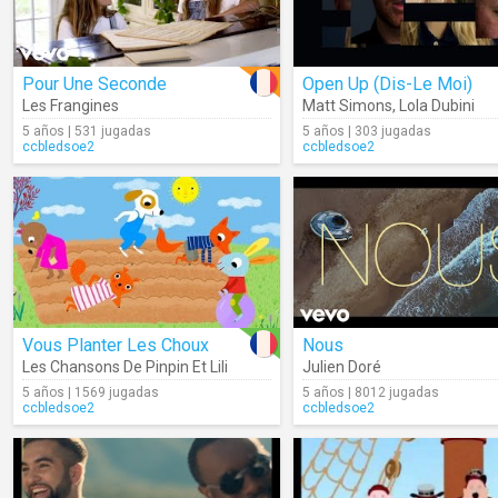
Pour Une Seconde
Open Up (Dis-Le Moi)
Les Frangines
Matt Simons
,
Lola Dubini
5 años | 531 jugadas
5 años | 303 jugadas
ccbledsoe2
ccbledsoe2
Vous Planter Les Choux
Nous
Les Chansons De Pinpin Et Lili
Julien Doré
5 años | 1569 jugadas
5 años | 8012 jugadas
ccbledsoe2
ccbledsoe2