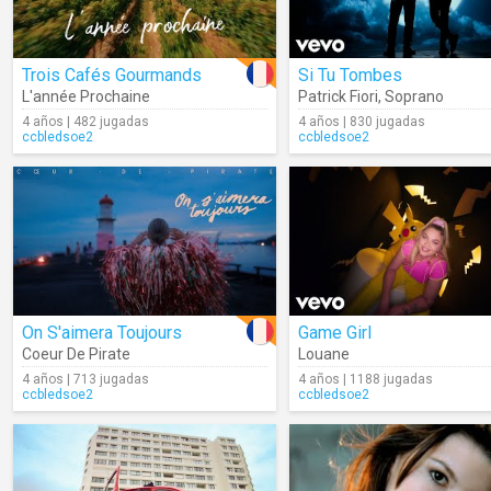
Trois Cafés Gourmands
Si Tu Tombes
L'année Prochaine
Patrick Fiori
,
Soprano
4 años | 482 jugadas
4 años | 830 jugadas
ccbledsoe2
ccbledsoe2
On S'aimera Toujours
Game Girl
Coeur De Pirate
Louane
4 años | 713 jugadas
4 años | 1188 jugadas
ccbledsoe2
ccbledsoe2