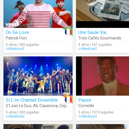
On Se Love
Une Seule Vie
Patrick Fiori
Trois Cafés Gourmands
5 años | 385 jugadas
5 años | 267 jugadas
ccbledsoe2
ccbledsoe2
Si L'on Chantait Ensemble
Pause
21Juin Le Duo
,
Ali
,
Casanova
,
Cephaz
,
Philippine
Corneille
,
Clarence Clive (Po
5 años | 282 jugadas
5 años | 1070 jugadas
ccbledsoe2
ccbledsoe2