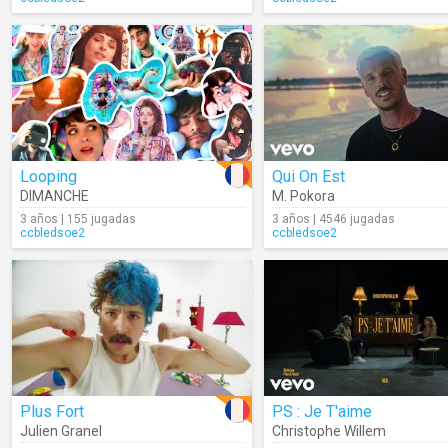
Looping
Qui On Est
DIMANCHE
M. Pokora
3 años | 155 jugadas
3 años | 4546 jugadas
ccbledsoe2
ccbledsoe2
Plus Fort
PS : Je T'aime
Julien Granel
Christophe Willem