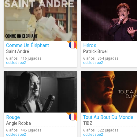
Comme Un Éléphant
Héros
Saint André
Patrick Bruel
6 años | 416 jugadas
6 años | 364 jugadas
ccbledsoe2
ccbledsoe2
Rouge
Tout Au Bout Du Monde
Angie Robba
TIBZ
6 años | 445 jugadas
6 años | 522 jugadas
ccbledsoe2
ccbledsoe2