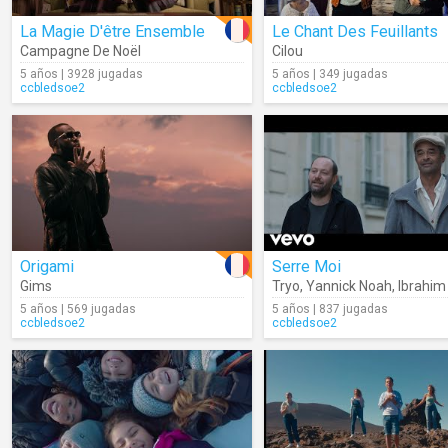
La Magie D'être Ensemble
Le Chant Des Feuillants
Campagne De Noël
Cilou
5 años | 3928 jugadas
5 años | 349 jugadas
ccbledsoe2
ccbledsoe2
Origami
Serre Moi
Gims
Tryo
,
Yannick Noah
,
Ibrahim M
5 años | 569 jugadas
5 años | 837 jugadas
ccbledsoe2
ccbledsoe2