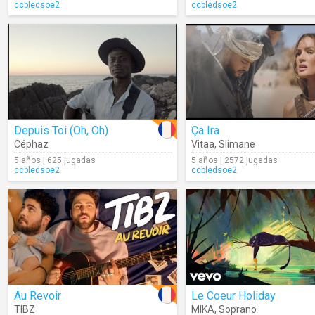
ccbledsoe2
ccbledsoe2
Depuis Toi (Oh, Oh)
Ça Ira
Céphaz
Vitaa
,
Slimane
5 años | 625 jugadas
5 años | 2572 jugadas
ccbledsoe2
ccbledsoe2
Au Revoir
Le Coeur Holiday
TIBZ
MIKA
,
Soprano