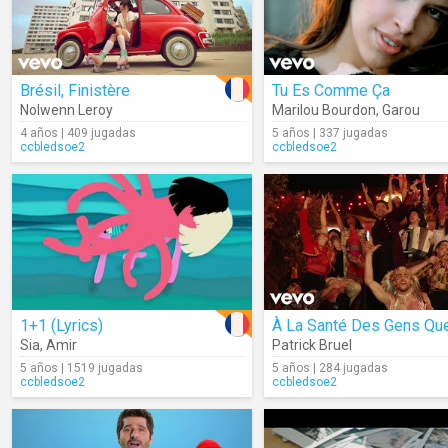
Brésil, Finistère
Tu Es Comme Ça
Nolwenn Leroy
Marilou Bourdon
,
Garou
4 años | 409 jugadas
5 años | 337 jugadas
ccbledsoe2
ccbledsoe2
1+1 (Lyrics)
Sia
,
Amir
Patrick Bruel
5 años | 1519 jugadas
5 años | 284 jugadas
ccbledsoe2
ccbledsoe2