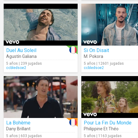
Duel Au Soleil
Si On Disait
Agustín Galiana
M. Pokora
5 años | 239 jugadas
5 años | 12601 jugadas
ccbledsoe2
ccbledsoe2
La Bohème
Pour La Fin Du Monde
Dany Brillant
Philippine Et Théo
5 años | 603 jugadas
5 años | 1163 jugadas