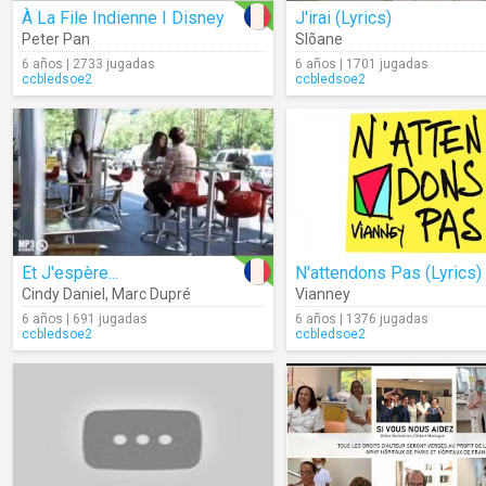
À La File Indienne I Disney
J'irai (Lyrics)
Peter Pan
Slõane
6 años | 2733 jugadas
6 años | 1701 jugadas
ccbledsoe2
ccbledsoe2
Et J'espère...
N'attendons Pas (Lyrics)
Cindy Daniel
,
Marc Dupré
Vianney
6 años | 691 jugadas
6 años | 1376 jugadas
ccbledsoe2
ccbledsoe2