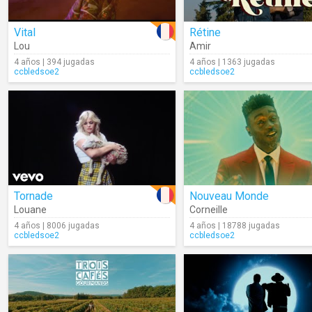
Vital
Rétine
Lou
Amir
4 años | 394 jugadas
4 años | 1363 jugadas
ccbledsoe2
ccbledsoe2
Tornade
Nouveau Monde
Louane
Corneille
4 años | 8006 jugadas
4 años | 18788 jugadas
ccbledsoe2
ccbledsoe2