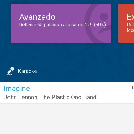
Avanzado
E
Rellenar 65 palabras al azar de 129 (50%)
Rel
loc
Karaoke
Imagine
1
John Lennon
,
The Plastic Ono Band