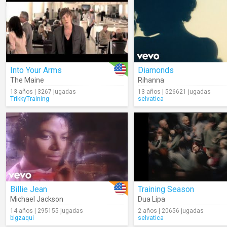
Into Your Arms
Diamonds
The Maine
Rihanna
13 años | 3267 jugadas
13 años | 526621 jugadas
TrikkyTraining
selvatica
Billie Jean
Training Season
Michael Jackson
Dua Lipa
14 años | 295155 jugadas
2 años | 20656 jugadas
bigzaqui
selvatica