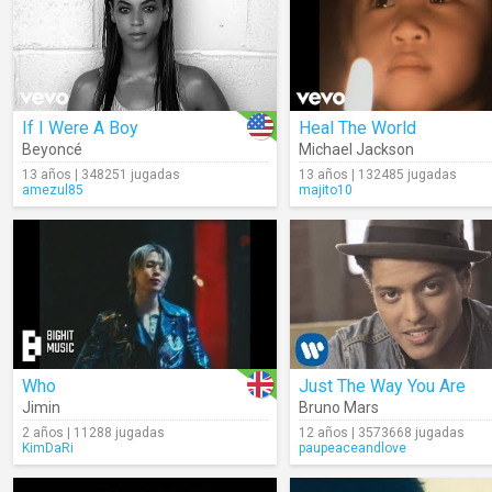
If I Were A Boy
Heal The World
Beyoncé
Michael Jackson
13 años | 348251 jugadas
13 años | 132485 jugadas
amezul85
majito10
Who
Just The Way You Are
Jimin
Bruno Mars
2 años | 11288 jugadas
12 años | 3573668 jugadas
KimDaRi
paupeaceandlove