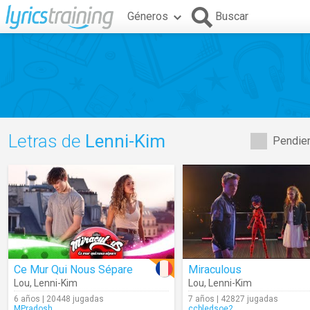
Géneros
Buscar
Letras de
Lenni-Kim
Pendien
Ce Mur Qui Nous Sépare
Miraculous
Lou
,
Lenni-Kim
Lou
,
Lenni-Kim
6 años | 20448 jugadas
7 años | 42827 jugadas
MPradosh
ccbledsoe2