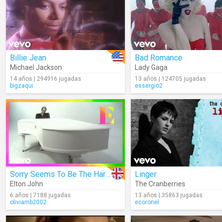
Billie Jean
Bad Romance
Michael Jackson
Lady Gaga
14 años | 294916 jugadas
13 años | 124705 jugadas
bigzaqui
essergio2
Sorry Seems To Be The Hardest Word
Linger
Elton John
The Cranberries
6 años | 7188 jugadas
13 años | 35863 jugadas
oliviamb2002
ecoronel