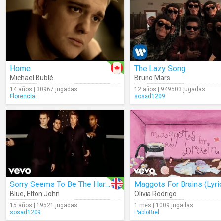
Home
The Lazy Song
Michael Bublé
Bruno Mars
14 años | 30967 jugadas
12 años | 949503 jugadas
Florencia.
sosad1209
Sorry Seems To Be The Hardest Word
Maggots For Brains (Lyri
Blue
,
Elton John
Olivia Rodrigo
15 años | 19521 jugadas
1 mes | 1009 jugadas
sosad1209
PabloBiel