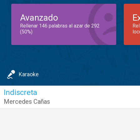
Avanzado
E
Rellenar 146 palabras al azar de 292
Rel
(50%)
loc
Karaoke
Indiscreta
Mercedes Cañas