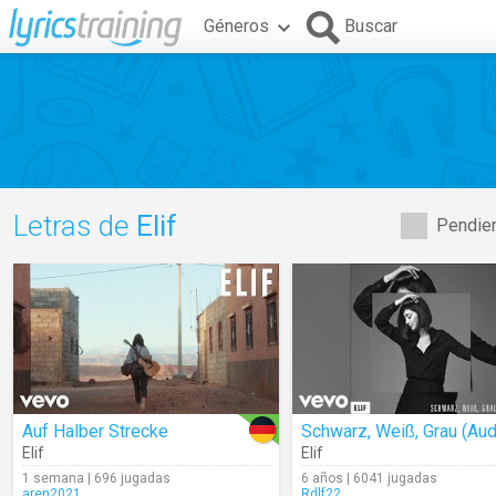
Géneros
Buscar
Letras de
Elif
Pendien
Auf Halber Strecke
Schwarz, Weiß, Grau (Aud
Elif
Elif
1 semana | 696 jugadas
6 años | 6041 jugadas
aren2021
Rdlf22