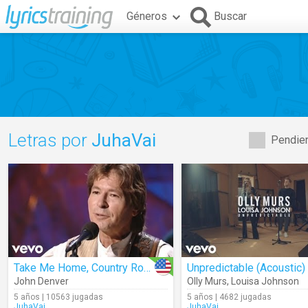
Géneros
Buscar
Letras por
JuhaVai
Pendien
Take Me Home, Country Roads (Live)
Unpredictable (Acoustic)
John Denver
Olly Murs
,
Louisa Johnson
5 años | 10563 jugadas
5 años | 4682 jugadas
JuhaVai
JuhaVai