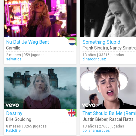
Nu Dat Je Weg Bent
Something Stupid
Camille
Frank Sinatra
,
Nancy Sinatr
2 meses | 959 jugadas
13 años | 33216 jugadas
selvatica
dinarodriguez
Destiny
That Should Be Me (Remi
Ellie Goulding
Justin Bieber
,
Rascal Flatts
8 meses | 3265 jugadas
13 años | 27608 jugadas
PabloBiel
polianamarques