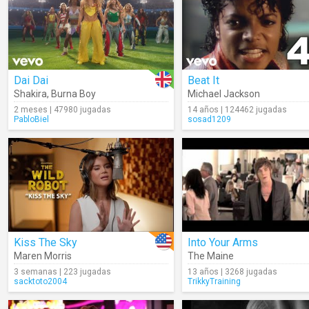
Dai Dai
Beat It
Shakira
,
Burna Boy
Michael Jackson
2 meses | 47980 jugadas
14 años | 124462 jugadas
PabloBiel
sosad1209
Kiss The Sky
Into Your Arms
Maren Morris
The Maine
3 semanas | 223 jugadas
13 años | 3268 jugadas
sacktoto2004
TrikkyTraining