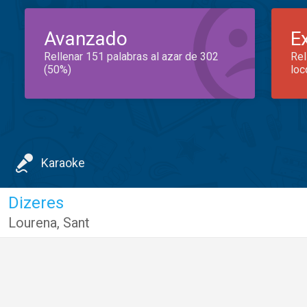
Avanzado
E
Rellenar 151 palabras al azar de 302
Rel
(50%)
loc
Karaoke
Dizeres
Lourena
,
Sant