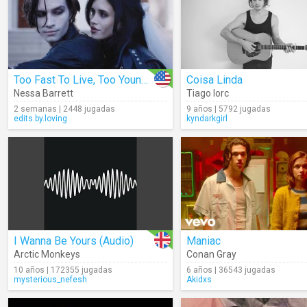
Too Fast To Live, Too Young To Die
Coisa Linda
Nessa Barrett
Tiago Iorc
2 semanas | 2448 jugadas
9 años | 5792 jugadas
edits.by.loving
kyndarkgirl
I Wanna Be Yours (Audio)
Maniac
Arctic Monkeys
Conan Gray
10 años | 172355 jugadas
6 años | 36543 jugadas
mysterious_nefesh
Akidxs