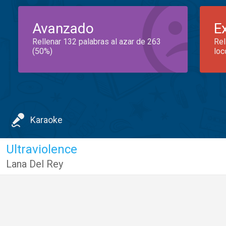
Avanzado
E
Rellenar 132 palabras al azar de 263
Rel
(50%)
loc
Karaoke
Ultraviolence
Lana Del Rey