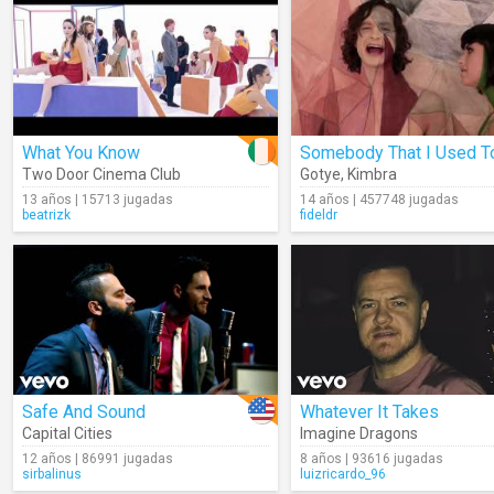
What You Know
Two Door Cinema Club
Gotye
,
Kimbra
13 años | 15713 jugadas
14 años | 457748 jugadas
beatrizk
fideldr
Safe And Sound
Whatever It Takes
Capital Cities
Imagine Dragons
12 años | 86991 jugadas
8 años | 93616 jugadas
sirbalinus
luizricardo_96