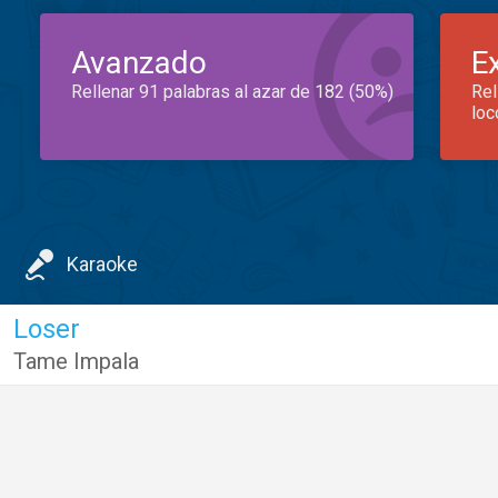
Avanzado
E
Rellenar 91 palabras al azar de 182 (50%)
Rel
loc
Karaoke
Loser
Tame Impala