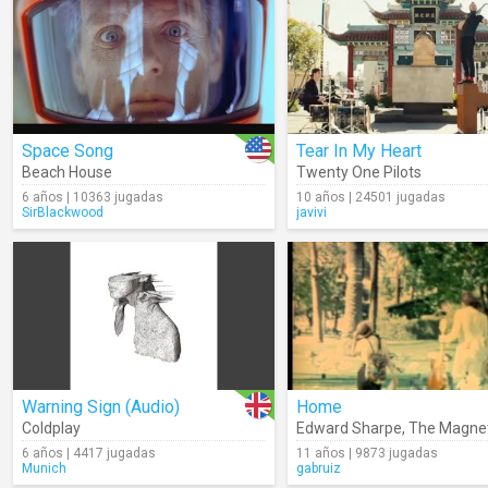
Space Song
Tear In My Heart
Beach House
Twenty One Pilots
6 años | 10363 jugadas
10 años | 24501 jugadas
SirBlackwood
javivi
Warning Sign (Audio)
Home
Coldplay
Edward Sharpe
,
The Magneti
6 años | 4417 jugadas
11 años | 9873 jugadas
Munich
gabruiz