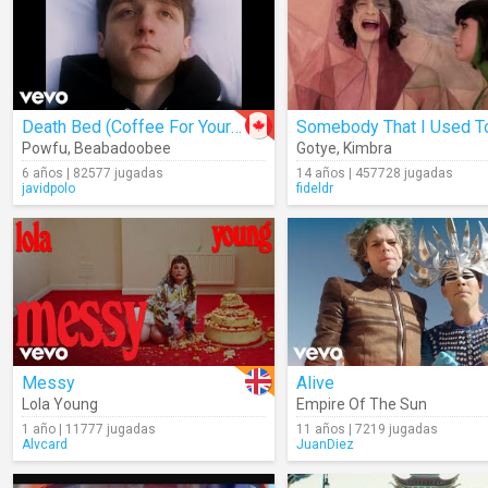
Death Bed (Coffee For Your Head)
Powfu
,
Beabadoobee
Gotye
,
Kimbra
6 años | 82577 jugadas
14 años | 457728 jugadas
javidpolo
fideldr
Messy
Alive
Lola Young
Empire Of The Sun
1 año | 11777 jugadas
11 años | 7219 jugadas
Alvcard
JuanDiez