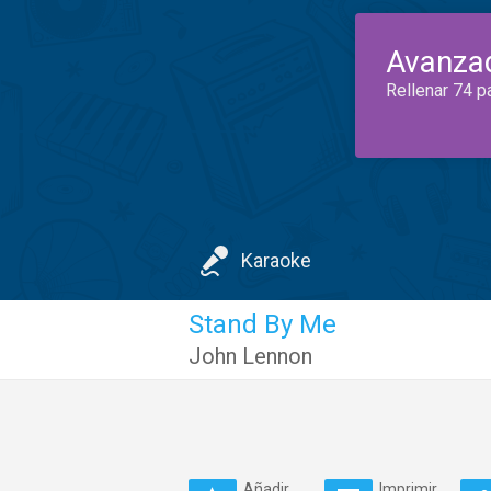
Avanza
Rellenar 74 p
Karaoke
Stand By Me
John Lennon
Añadir
Imprimir