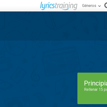
Géneros
Princip
Rellenar 15 p