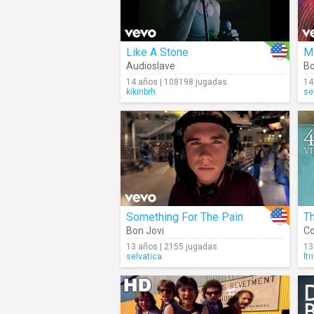
Like A Stone
M
Audioslave
Bo
14 años | 108198 jugadas
14
kikinbrh
se
Something For The Pain
Th
Bon Jovi
Co
13 años | 2155 jugadas
13
selvatica
ltr