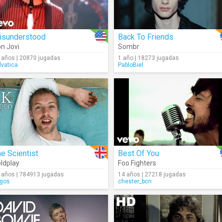
isunderstood
Back To Friends
n Jovi
Sombr
 años | 20870 jugadas
1 año | 18273 jugadas
lvatica
PabloBiel
e Scientist
Best Of You
ldplay
Foo Fighters
 años | 784913 jugadas
14 años | 27218 jugadas
igos
chester_bcn