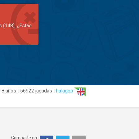
s (148), ¿Estás
8 años | 56922 jugadas |
halugop
Comparte en: