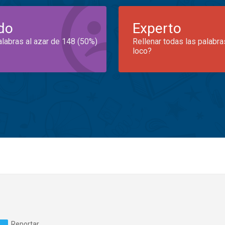
do
Experto
alabras al azar de 148 (50%)
Rellenar todas las palabra
loco?
Reportar