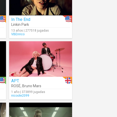
In The End
Linkin Park
13 años | 277518 jugadas
VBEnrico
APT.
ROSÉ
,
Bruno Mars
1 año | 373899 jugadas
nicoole2099