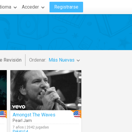
dioma
Acceder
Registrarse
e Revisión
Ordenar:
Más Nuevas
Amongst The Waves
Pearl Jam
7 años | 2042 jugadas
Pakato14