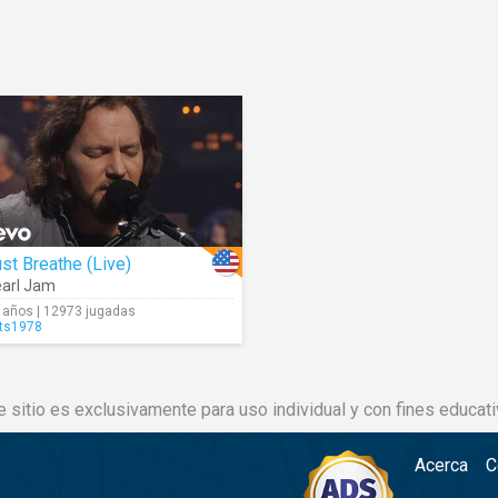
st Breathe (Live)
arl Jam
 años | 12973 jugadas
ts1978
e sitio es exclusivamente para uso individual y con fines educati
Acerca
C