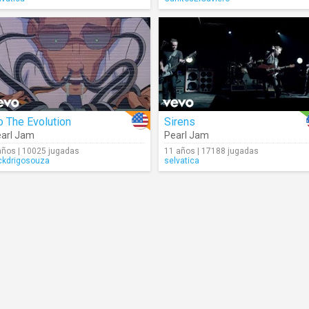
 The Evolution
Sirens
arl Jam
Pearl Jam
años | 10025 jugadas
11 años | 17188 jugadas
ckdrigosouza
selvatica