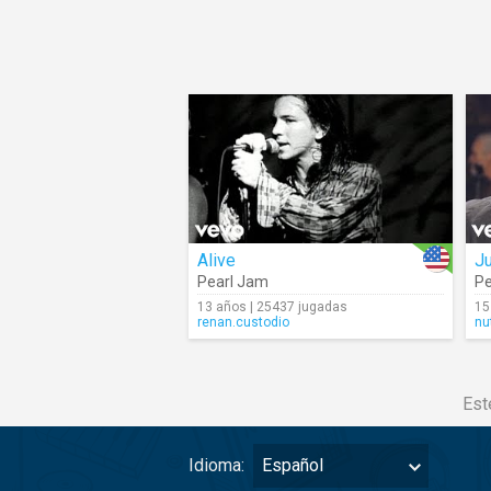
Alive
Ju
Pearl Jam
Pe
13 años | 25437 jugadas
15
renan.custodio
nu
Est
Idioma:
Español