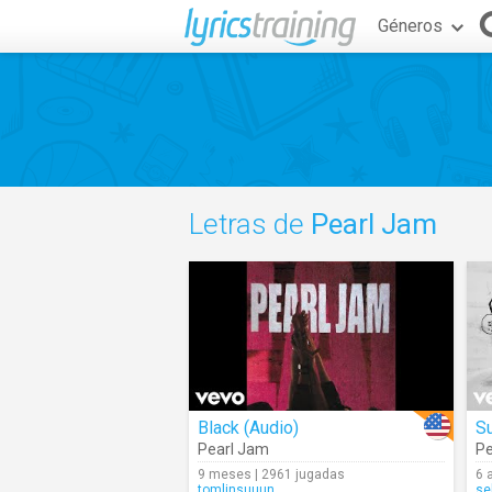
Géneros
Letras de
Pearl Jam
Black (Audio)
S
Pearl Jam
Pe
9 meses | 2961 jugadas
6 
tomlinsuuun
se