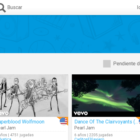
Buscar
I
Pendiente d
uperblood Wolfmoon
Dance Of The Clairvoyants (Mach I)
arl Jam
Pearl Jam
años | 4751 jugadas
6 años | 2205 jugadas
lvatica
CarlitosElGaviero