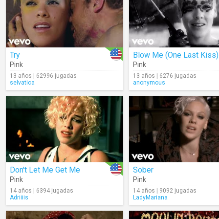
Try
Blow Me (One Last Kiss)
Pink
Pink
13 años | 62996 jugadas
13 años | 6276 jugadas
selvatica
anonymous
Don't Let Me Get Me
Sober
Pink
Pink
14 años | 6394 jugadas
14 años | 9092 jugadas
Adriiiis
LadyMariana