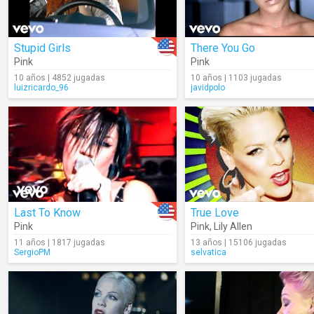
Stupid Girls
There You Go
Pink
Pink
10 años | 4852 jugadas
10 años | 1103 jugadas
luizricardo_96
javidpolo
Last To Know
True Love
Pink
Pink
,
Lily Allen
11 años | 1817 jugadas
13 años | 15106 jugadas
SergioPM
selvatica