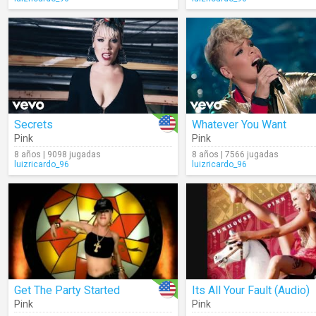
Secrets
Whatever You Want
Pink
Pink
8 años | 9098 jugadas
8 años | 7566 jugadas
luizricardo_96
luizricardo_96
Get The Party Started
Its All Your Fault (Audio)
Pink
Pink