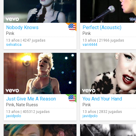
Nobody Knows
Perfect (Acoustic)
Pink
Pink
13 años | 4247 jugadas
13 años | 21966 jugadas
selvatica
vari4444
Just Give Me A Reason
You And Your Hand
Pink
,
Nate Ruess
Pink
13 años | 405312 jugadas
13 años | 2832 jugadas
javidpolo
javidpolo