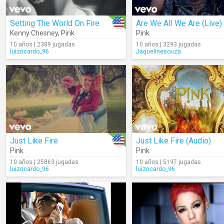
Setting The World On Fire
Are We All We Are (Live)
Kenny Chesney
,
Pink
Pink
10 años | 2389 jugadas
10 años | 3293 jugadas
luizricardo_96
Jaquelinesouza
Just Like Fire
Just Like Fire (Audio)
Pink
Pink
10 años | 25863 jugadas
10 años | 5197 jugadas
luizricardo_96
luizricardo_96