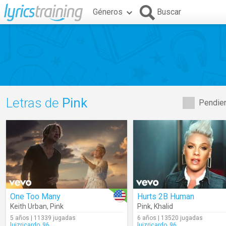
Géneros
Buscar
Letras de
Pink
Pendien
One Too Many
Hurts 2B Human
Keith Urban
,
Pink
Pink
,
Khalid
5 años | 11339 jugadas
6 años | 13520 jugadas
luizricardo_96
luizricardo_96