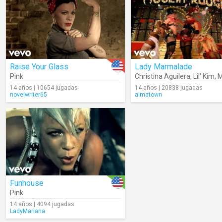
Raise Your Glass
Lady Marmalade
Pink
Christina Aguilera
,
Lil' Kim
,
M
14 años | 10654 jugadas
14 años | 20838 jugadas
novelwriter65
almatown
Funhouse
Pink
14 años | 4094 jugadas
LadyMariana