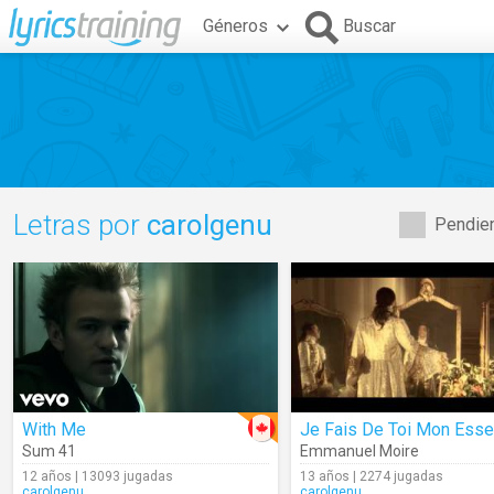
Géneros
Buscar
Letras por
carolgenu
Pendien
With Me
Sum 41
Emmanuel Moire
12 años | 13093 jugadas
13 años | 2274 jugadas
carolgenu
carolgenu