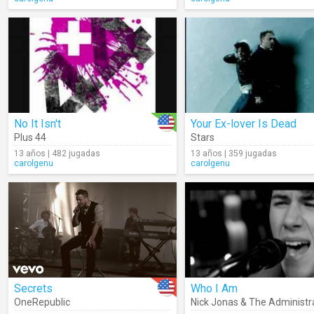
No It Isn't
Your Ex-lover Is Dead
Plus 44
Stars
13 años | 482 jugadas
13 años | 359 jugadas
carolgenu
carolgenu
Secrets
Who I Am
OneRepublic
Nick Jonas & The Administr