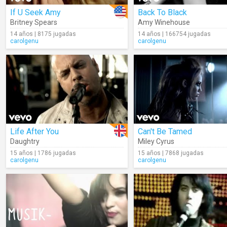
If U Seek Amy
Back To Black
Britney Spears
Amy Winehouse
14 años | 8175 jugadas
14 años | 166754 jugadas
carolgenu
carolgenu
Life After You
Can't Be Tamed
Daughtry
Miley Cyrus
15 años | 1786 jugadas
15 años | 7868 jugadas
carolgenu
carolgenu