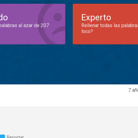
do
Experto
palabras al azar de 207
Rellenar todas las palabra
loco?
7 añ
Reportar