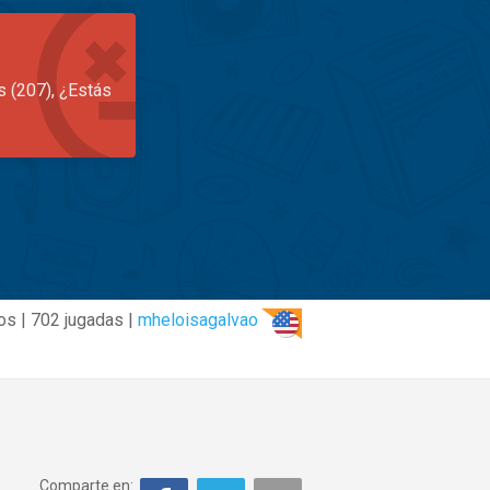
s (207), ¿Estás
os | 702 jugadas |
mheloisagalvao
Comparte en: