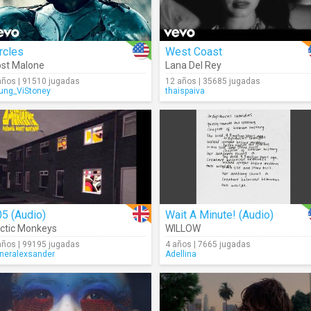
rcles
West Coast
st Malone
Lana Del Rey
años | 91510 jugadas
12 años | 35685 jugadas
ung_ViStoney
thaispaiva
5 (Audio)
Wait A Minute! (Audio)
ctic Monkeys
WILLOW
años | 99195 jugadas
4 años | 7665 jugadas
neralexsander
Adellina