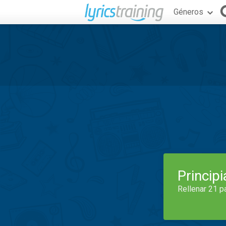
Géneros
Princip
Rellenar 21 p