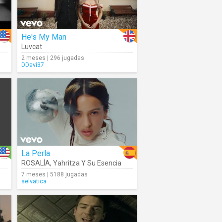
He's My Man
Luvcat
2 meses | 296 jugadas
DDavi37
La Perla
ROSALÍA
,
Yahritza Y Su Esencia
7 meses | 5188 jugadas
selvatica