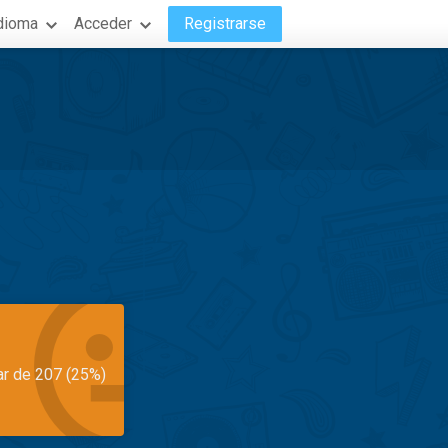
dioma
Acceder
Registrarse
ar de 207 (25%)