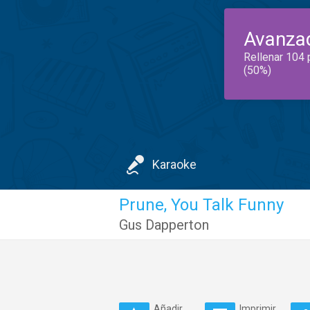
Avanza
Rellenar 104 
(50%)
Karaoke
Prune, You Talk Funny
Gus Dapperton
Añadir
Imprimir