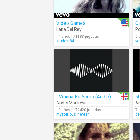
Video Games
Ci
Lana Del Rey
Po
14 años | 71183 jugadas
6 
student84
yo
I Wanna Be Yours (Audio)
50
Arctic Monkeys
Ar
10 años | 172420 jugadas
7 
mysterious_nefesh
de