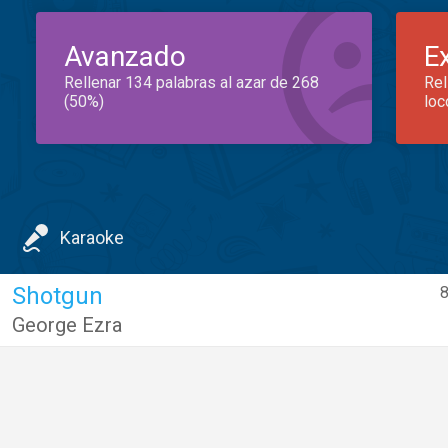
Avanzado
E
Rellenar 134 palabras al azar de 268
Rel
(50%)
loc
Karaoke
Shotgun
8
George Ezra