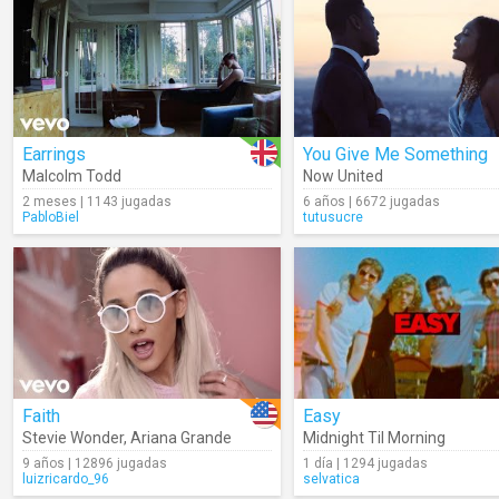
Earrings
You Give Me Something
Malcolm Todd
Now United
2 meses | 1143 jugadas
6 años | 6672 jugadas
PabloBiel
tutusucre
Faith
Easy
Stevie Wonder
,
Ariana Grande
Midnight Til Morning
9 años | 12896 jugadas
1 día | 1294 jugadas
luizricardo_96
selvatica