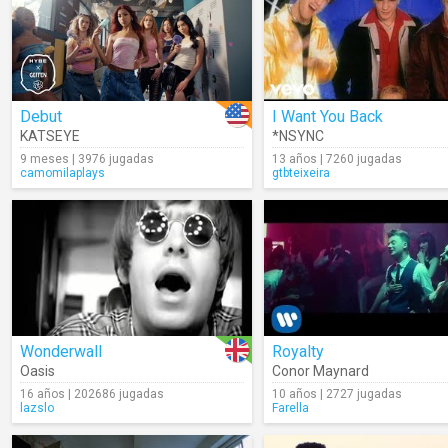
Debut
I Want You Back
KATSEYE
*NSYNC
9 meses | 3976 jugadas
13 años | 7260 jugadas
camomilaplays
gtbteixeira
Wonderwall
Royalty
Oasis
Conor Maynard
16 años | 202686 jugadas
10 años | 2727 jugadas
lazslo
Farella