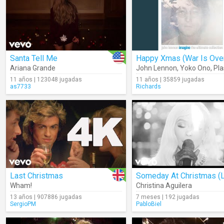
Santa Tell Me
Happy Xmas (War Is Ove
Ariana Grande
John Lennon
,
Yoko Ono
,
Plasti
11 años | 123048 jugadas
11 años | 35859 jugadas
as7733
Richards
Last Christmas
Wham!
Christina Aguilera
13 años | 907886 jugadas
7 meses | 192 jugadas
SergioPM
PabloBiel