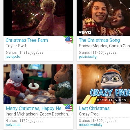
Christmas Tree Farm
The Christmas Song
Taylor Swift
Shawn Mendes
,
Camila Cab
6 años | 14812 jugadas
5 años | 11460 jugadas
javidpolo
patriciacfig
Merry Christmas, Happy New Year
Last Christmas
Ingrid Michaelson
,
Zooey Deschanel
Crazy Frog
4 años | 11794 jugadas
3 años | 14309 jugadas
selvatica
moscowmicky