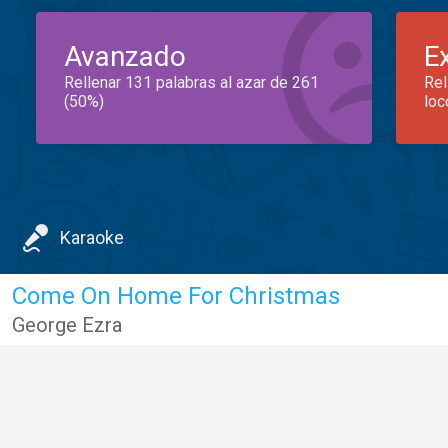
Avanzado
E
Rellenar 131 palabras al azar de 261
Rel
(50%)
loc
Karaoke
Come On Home For Christmas
George Ezra