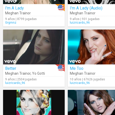
I'm A Lady
I'm A Lady (Audio)
Meghan Trainor
Meghan Trainor
9 años | 8799 jugadas
9 años | 931 jugadas
Grgmnz
luizricardo_96
Better
Me Too
Meghan Trainor
,
Yo Gotti
Meghan Trainor
9 años | 2504 jugadas
10 años | 67626 jugadas
luizricardo_96
luizricardo_96