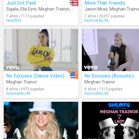
Just Got Paid
More Than Friends
Sigala
,
Ella Eyre
,
Meghan Trainor
,
French Montana
Jason Mraz
,
Meghan Traino
7 años | 7172 jugadas
7 años | 26257 jugadas
lara2002
luizricardo_96
No Excuses (Dance Video)
No Excuses (Acoustic)
Meghan Trainor
Meghan Trainor
8 años | 6975 jugadas
8 años | 1313 jugadas
luizricardo_96
luizricardo_96