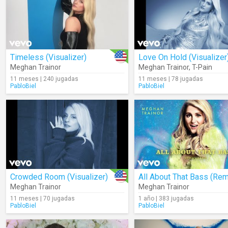
Timeless (Visualizer)
Love On Hold (Visualizer
Meghan Trainor
Meghan Trainor
,
T-Pain
11 meses | 240 jugadas
11 meses | 78 jugadas
PabloBiel
PabloBiel
Crowded Room (Visualizer)
Meghan Trainor
Meghan Trainor
11 meses | 70 jugadas
1 año | 383 jugadas
PabloBiel
PabloBiel