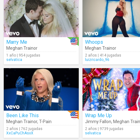
Marry Me
Whoops
Meghan Trainor
Meghan Trainor
1 año | 954 jugadas
2 años | 414 jugadas
selvatica
luizricardo_96
Been Like This
Wrap Me Up
Meghan Trainor
,
T-Pain
Jimmy Fallon
,
Meghan Train
2 años | 762 jugadas
2 años | 9739 jugadas
XxCaPuChAsxX
selvatica