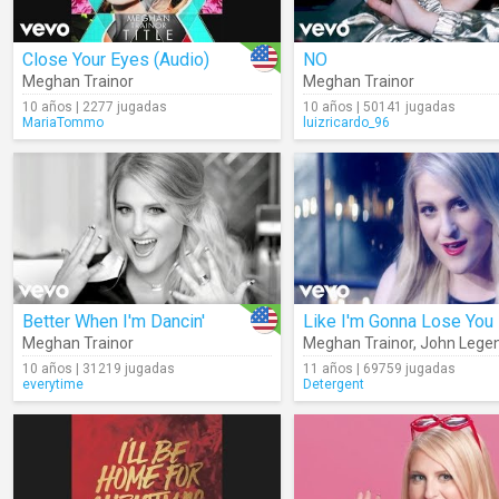
Close Your Eyes (Audio)
NO
Meghan Trainor
Meghan Trainor
10 años | 2277 jugadas
10 años | 50141 jugadas
MariaTommo
luizricardo_96
Better When I'm Dancin'
Like I'm Gonna Lose You
Meghan Trainor
Meghan Trainor
,
John Lege
10 años | 31219 jugadas
11 años | 69759 jugadas
everytime
Detergent