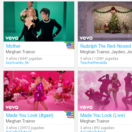
Mother
Meghan Trainor
Meghan Trainor
,
Jayden
,
Je
3 años | 8447 jugadas
3 años | 12081 jugadas
luizricardo_96
TeacherRenalda
Made You Look (Again)
Made You Look (Live)
Meghan Trainor
Meghan Trainor
3 años | 20972 jugadas
3 años | 892 jugadas