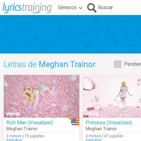
Géneros
Buscar
Letras de
Meghan Trainor
Pendien
Rich Man (Visualizer)
Princess (Visualizer)
Meghan Trainor
Meghan Trainor
3 meses | 70 jugadas
3 meses | 47 jugadas
PabloBiel
PabloBiel