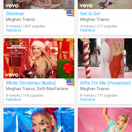
Shimmer
Get In Girl
Meghan Trainor
Meghan Trainor
3 meses | 1837 jugadas
4 meses | 217 jugadas
PabloBiel
PabloBiel
White Christmas (Audio)
Gifts For Me (Visualizer)
Meghan Trainor
,
Seth MacFarlane
Meghan Trainor
8 meses | 168 jugadas
8 meses | 131 jugadas
PabloBiel
PabloBiel