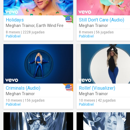
Holidays
Still Don't Care (Audio)
Meghan Trainor
,
Earth Wind Fire
Meghan Trainor
8 meses | 2228 jugadas
8 meses | 56 jugadas
PabloBiel
PabloBiel
Criminals (Audio)
Rollin' (Visualizer)
Meghan Trainor
Meghan Trainor
10 meses | 156 jugadas
10 meses | 42 jugadas
PabloBiel
PabloBiel