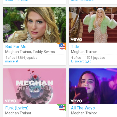
XxCaPuChAsxX
XxCaPuChAsxX
Bad For Me
Title
Meghan Trainor
,
Teddy Swims
Meghan Trainor
4 años | 8284 jugadas
4 años | 11503 jugadas
marcelat
luizricardo_96
Funk (Lyrics)
All The Ways
Meghan Trainor
Meghan Trainor