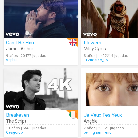
Can I Be Him
Flowers
James Arthur
Miley Cyrus
9 años | 20477 jugadas
3 años | 1402216 jugadas
sophiat
luizricardo_96
Breakeven
Je Veux Tes Yeux
The Script
Angèle
11 años | 5561 jugadas
7 años | 26321 jugadas
Gesgordo
bellinghamfrench