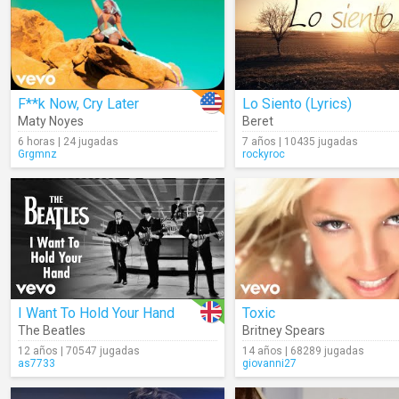
F**k Now, Cry Later
Lo Siento (Lyrics)
Maty Noyes
Beret
6 horas | 24 jugadas
7 años | 10435 jugadas
Grgmnz
rockyroc
I Want To Hold Your Hand
Toxic
The Beatles
Britney Spears
12 años | 70547 jugadas
14 años | 68289 jugadas
as7733
giovanni27