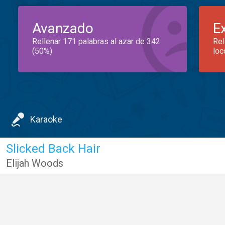
Avanzado
E
Rellenar 171 palabras al azar de 342
Rel
(50%)
loc
Karaoke
Slicked Back Hair
Elijah Woods