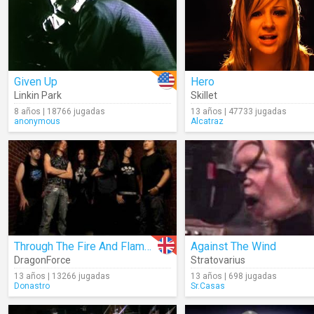
Given Up
Hero
Linkin Park
Skillet
8 años | 18766 jugadas
13 años | 47733 jugadas
anonymous
Alcatraz
Through The Fire And Flames (Full Version)
Against The Wind
DragonForce
Stratovarius
13 años | 13266 jugadas
13 años | 698 jugadas
Donastro
Sr.Casas