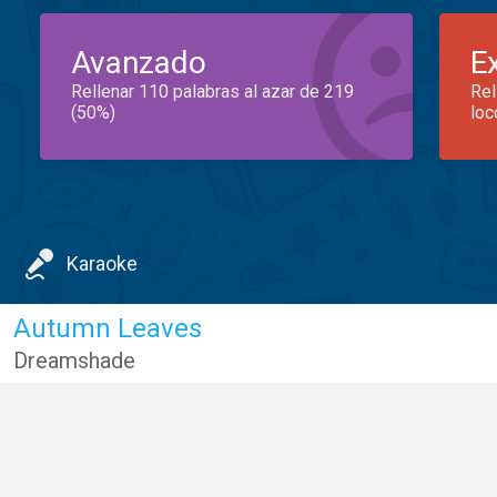
Avanzado
E
Rellenar 110 palabras al azar de 219
Rel
(50%)
loc
Karaoke
Autumn Leaves
Dreamshade