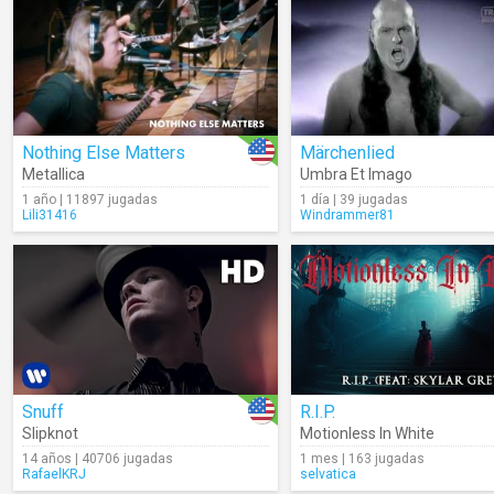
Nothing Else Matters
Märchenlied
Metallica
Umbra Et Imago
1 año | 11897 jugadas
1 día | 39 jugadas
Lili31416
Windrammer81
Snuff
R.I.P.
Slipknot
Motionless In White
14 años | 40706 jugadas
1 mes | 163 jugadas
RafaelKRJ
selvatica