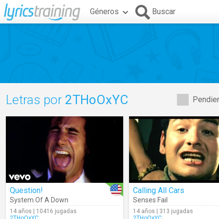
Géneros
Buscar
Letras por
2THoOxYC
Pendien
Question!
Calling All Cars
System Of A Down
Senses Fail
14 años | 10416 jugadas
14 años | 313 jugadas
2THoOxYC
2THoOxYC