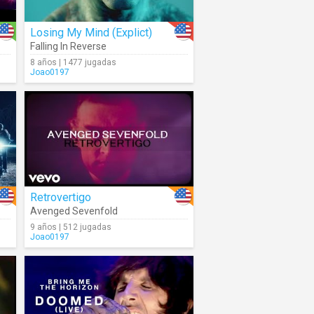
Losing My Mind (Explict)
Falling In Reverse
8 años | 1477 jugadas
Joao0197
Retrovertigo
Avenged Sevenfold
9 años | 512 jugadas
Joao0197