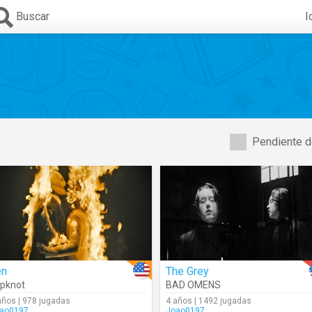
Buscar
I
Pendiente d
en
The Grey
ipknot
BAD OMENS
años | 978 jugadas
4 años | 1492 jugadas
ao0197
Joao0197