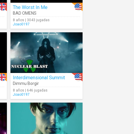
The Worst In Me
BAD OMENS
8 años | 3043 jugadas
Joao0197
Interdimensional Summit
Dimmu Borgir
8 años | 646 jugadas
Joao0197