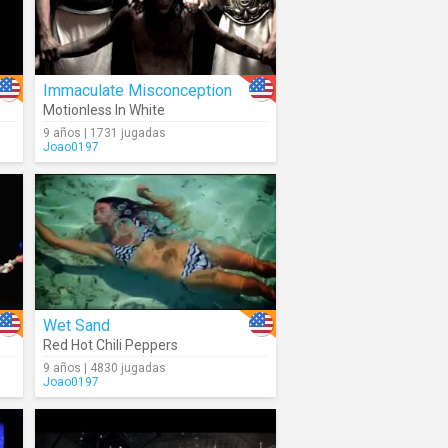
Immaculate Misconception
Motionless In White
9 años | 1731 jugadas
Joao0197
Wet Sand
Red Hot Chili Peppers
9 años | 4830 jugadas
Joao0197