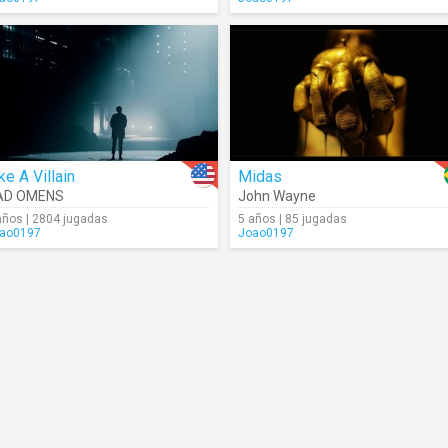
ke A Villain
Midas
AD OMENS
John Wayne
años | 2804 jugadas
5 años | 85 jugadas
ao0197
Joao0197