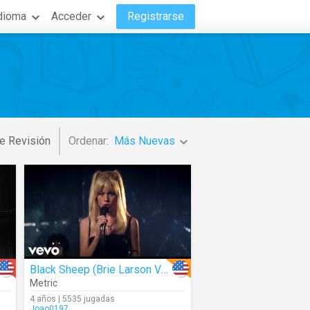
dioma
Acceder
Registrarse
e Revisión
Ordenar:
Más Nuevas
Black Sheep (Brie Larson Vocal Version) (Scott Pilgrim Vs. The World)
Metric
4 años | 5535 jugadas
Joao0197