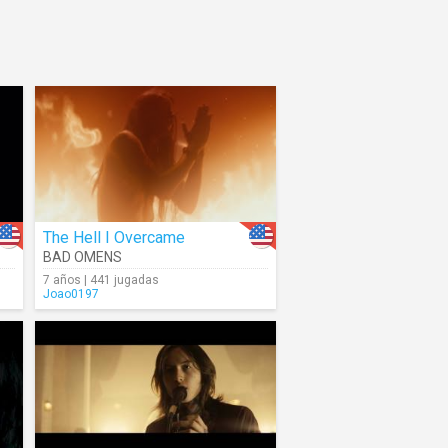
The Hell I Overcame
BAD OMENS
7 años | 441 jugadas
Joao0197