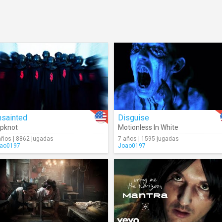
nsainted
Disguise
ipknot
Motionless In White
años | 8862 jugadas
7 años | 1595 jugadas
ao0197
Joao0197