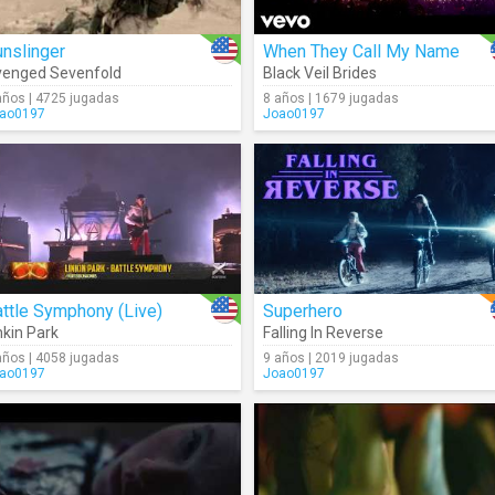
nslinger
When They Call My Name
enged Sevenfold
Black Veil Brides
años | 4725 jugadas
8 años | 1679 jugadas
ao0197
Joao0197
ttle Symphony (Live)
Superhero
nkin Park
Falling In Reverse
años | 4058 jugadas
9 años | 2019 jugadas
ao0197
Joao0197