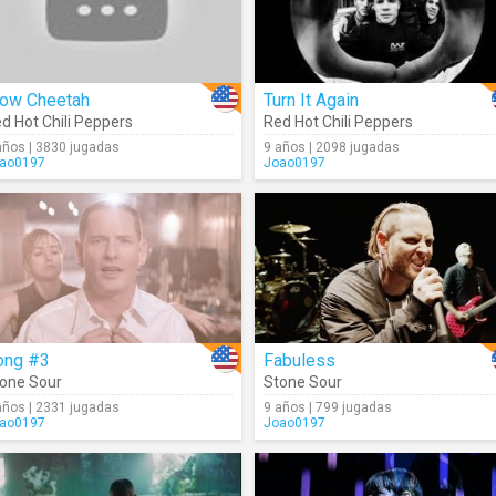
low Cheetah
Turn It Again
d Hot Chili Peppers
Red Hot Chili Peppers
años | 3830 jugadas
9 años | 2098 jugadas
ao0197
Joao0197
ong #3
Fabuless
one Sour
Stone Sour
años | 2331 jugadas
9 años | 799 jugadas
ao0197
Joao0197