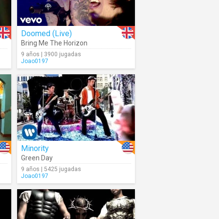
Doomed (Live)
Bring Me The Horizon
9 años | 3900 jugadas
Joao0197
Minority
Green Day
9 años | 5425 jugadas
Joao0197