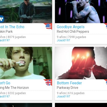
st In The Echo
Goodbye Angels
nkin Park
Red Hot Chili Peppers
años | 8079 jugadas
9 años | 7098 jugadas
ao0197
Joao0197
n't Go
Bottom Feeder
ing Me The Horizon
Parkway Drive
años | 3232 jugadas
9 años | 616 jugadas
ao0197
Joao0197