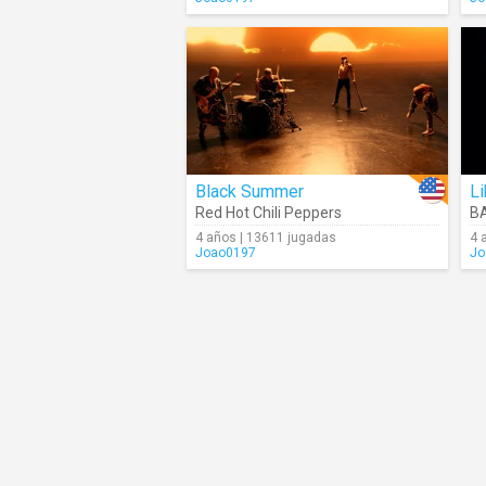
Black Summer
Li
Red Hot Chili Peppers
B
4 años | 13611 jugadas
4 
Joao0197
Jo