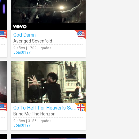
God Damn
Avenged Sevenfold
9 años | 1709 jugadas
Joao0197
Go To Hell, For Heaven's Sake
Bring Me The Horizon
9 años | 3186 jugadas
Joao0197