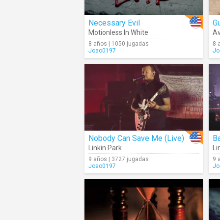
Necessary Evil
Gu
Motionless In White
Av
8 años | 1050 jugadas
8 
Joao0197
Jo
Nobody Can Save Me (Live)
Ba
Linkin Park
Li
9 años | 3727 jugadas
9 
Joao0197
Jo