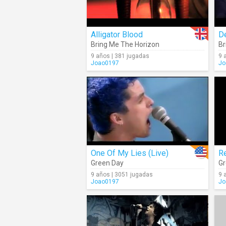
Alligator Blood
D
Bring Me The Horizon
Br
9 años | 381 jugadas
9 
Joao0197
Jo
One Of My Lies (Live)
Re
Green Day
Gr
9 años | 3051 jugadas
9 
Joao0197
Jo