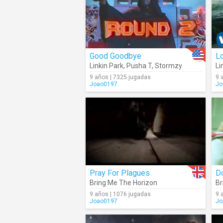
Good Goodbye
Lo
Linkin Park
,
Pusha T
,
Stormzy
Li
9 años | 7325 jugadas
9 
Joao0197
Jo
Pray For Plagues
Do
Bring Me The Horizon
Br
9 años | 1076 jugadas
9 
Joao0197
Jo