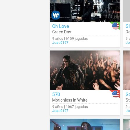
Oh Love
S
Green Day
Re
9 años | 6159 jugadas
9 
Joao0197
Jo
570
S
Motionless In White
St
9 años | 1067 jugadas
9 
Joao0197
Jo