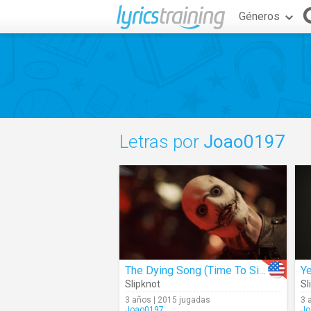
Géneros
Letras por
Joao0197
The Dying Song (Time To Sing)
Y
Slipknot
Sl
3 años | 2015 jugadas
3 
Joao0197
Jo