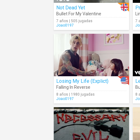
Not Dead Yet
Pr
Bullet For My Valentine
L
7 años | 505 jugadas
7 
Joao0197
Jo
Losing My Life (Explict)
Le
Falling In Reverse
Bu
8 años | 1980 jugadas
8 
Joao0197
Jo