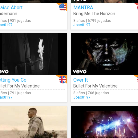
aise Abort
MANTRA
indemann
Bring Me The Horizon
años | 931 jugadas
8 años | 6799 jugadas
ao0197
Joao0197
tting You Go
Over It
llet For My Valentine
Bullet For My Valentine
años | 791 jugadas
8 años | 766 jugadas
ao0197
Joao0197