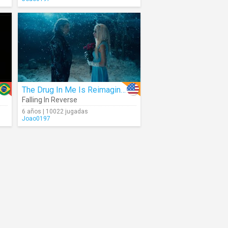
The Drug In Me Is Reimagined
Falling In Reverse
6 años | 10022 jugadas
Joao0197