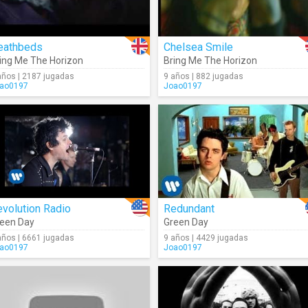
eathbeds
Chelsea Smile
ing Me The Horizon
Bring Me The Horizon
años | 2187 jugadas
9 años | 882 jugadas
ao0197
Joao0197
volution Radio
Redundant
een Day
Green Day
años | 6661 jugadas
9 años | 4429 jugadas
ao0197
Joao0197