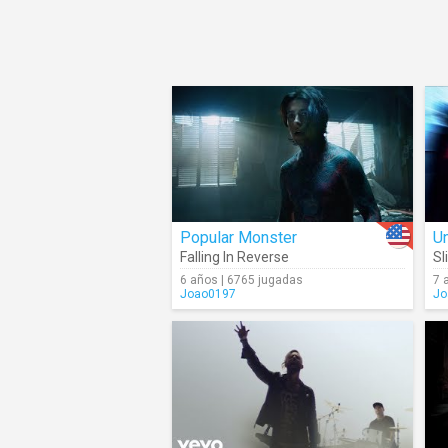
Popular Monster
U
Falling In Reverse
Sl
6 años | 6765 jugadas
7 
Joao0197
Jo