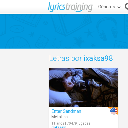
Géneros
Letras por
ixaksa98
Enter Sandman
Metallica
11 años | 70479 jugadas
ixaksa98