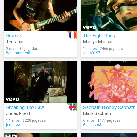
Bruixes
The Fight Song
Tentation
Marilyn Manson
2 días | 36 jugadas
10 años | 2466 jugadas
Windrammer81
Joao0197
Breaking The Law
Sabbath Bloody Sabbath
Judas Priest
Black Sabbath
14 años | 8228 jugadas
6 años | 1177 jugadas
jontidow
Gu_cruz63