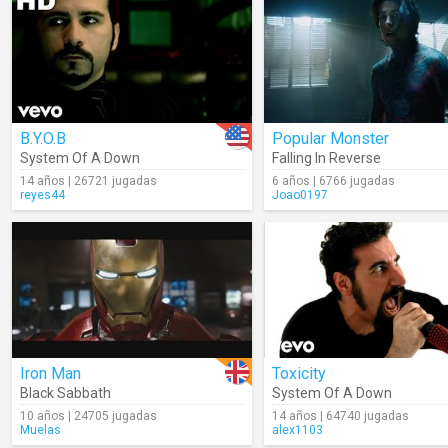
B.Y.O.B
Popular Monster
System Of A Down
Falling In Reverse
14 años | 26721 jugadas
6 años | 6766 jugadas
reyes44
Joao0197
Iron Man
Toxicity
Black Sabbath
System Of A Down
10 años | 24705 jugadas
14 años | 64740 jugadas
Muelas
alex1103