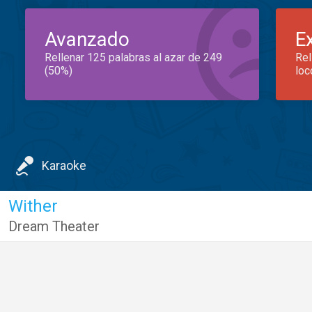
Avanzado
E
Rellenar 125 palabras al azar de 249
Rel
(50%)
loc
Karaoke
Wither
Dream Theater