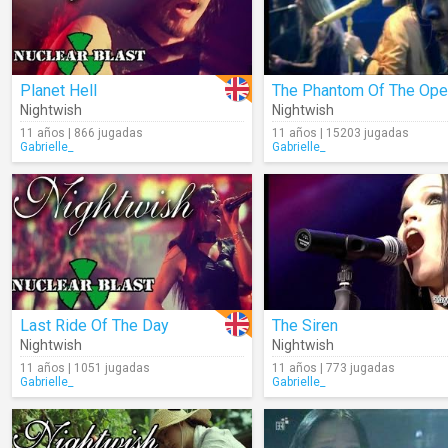
Planet Hell
Nightwish
Nightwish
11 años | 866 jugadas
11 años | 15203 jugadas
Gabrielle_
Gabrielle_
Last Ride Of The Day
The Siren
Nightwish
Nightwish
11 años | 1051 jugadas
11 años | 773 jugadas
Gabrielle_
Gabrielle_