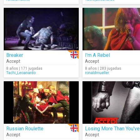
Breaker
I'm A Rebel
Accept
Accept
8 años | 171 jugadas
8 años | 283 jugadas
Tachi_Leoanardo
ronaldmueller
Russian Roulette
Accept
Accept