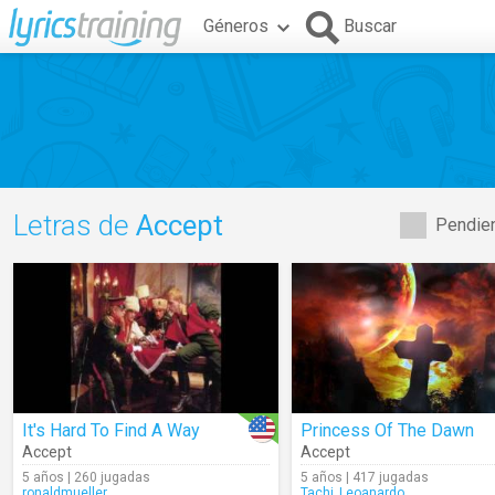
Géneros
Buscar
Letras de
Accept
Pendien
It's Hard To Find A Way
Princess Of The Dawn
Accept
Accept
5 años | 260 jugadas
5 años | 417 jugadas
ronaldmueller
Tachi_Leoanardo