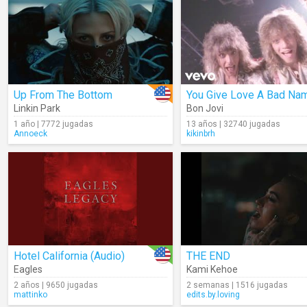
Up From The Bottom
You Give Love A Bad Na
Linkin Park
Bon Jovi
1 año | 7772 jugadas
13 años | 32740 jugadas
Annoeck
kikinbrh
Hotel California (Audio)
THE END
Eagles
Kami Kehoe
2 años | 9650 jugadas
2 semanas | 1516 jugadas
mattinko
edits.by.loving