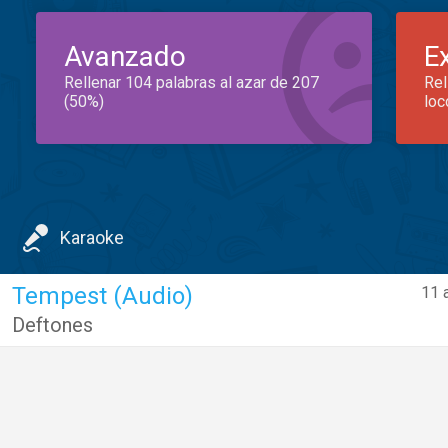
Avanzado
E
Rellenar 104 palabras al azar de 207
Rel
(50%)
loc
Karaoke
Tempest (Audio)
11 
Deftones