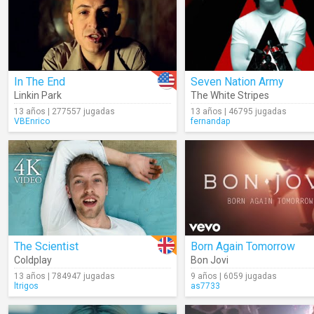
In The End
Seven Nation Army
Linkin Park
The White Stripes
13 años | 277557 jugadas
13 años | 46795 jugadas
VBEnrico
fernandap
The Scientist
Born Again Tomorrow
Coldplay
Bon Jovi
13 años | 784947 jugadas
9 años | 6059 jugadas
ltrigos
as7733