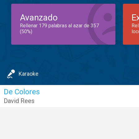
Avanzado
E
Rellenar 179 palabras al azar de 357
Rel
(50%)
loc
Karaoke
De Colores
David Rees