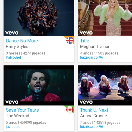
Dance No More
Title
Harry Styles
Meghan Trainor
3 meses | 4274 jugadas
4 años | 11503 jugadas
PabloBiel
luizricardo_96
Save Your Tears
Thank U, Next
The Weeknd
Ariana Grande
5 años | 459898 jugadas
7 años | 142518 jugadas
javidpolo
luizricardo_96