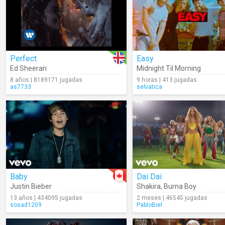
Perfect
Easy
Ed Sheeran
Midnight Til Morning
8 años | 8189171 jugadas
9 horas | 413 jugadas
as7733
selvatica
Baby
Dai Dai
Justin Bieber
Shakira
,
Burna Boy
13 años | 434095 jugadas
2 meses | 46545 jugadas
sosad1209
PabloBiel