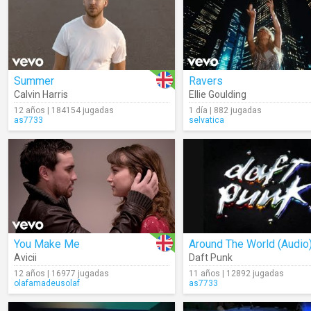
Summer
Ravers
Calvin Harris
Ellie Goulding
12 años | 184154 jugadas
1 día | 882 jugadas
as7733
selvatica
You Make Me
Around The World (Audio
Avicii
Daft Punk
12 años | 16977 jugadas
11 años | 12892 jugadas
olafamadeusolaf
as7733