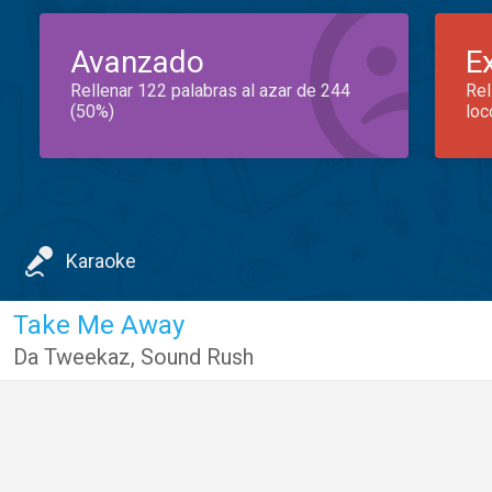
Avanzado
E
Rellenar 122 palabras al azar de 244
Rel
(50%)
loc
Karaoke
Take Me Away
Da Tweekaz
,
Sound Rush