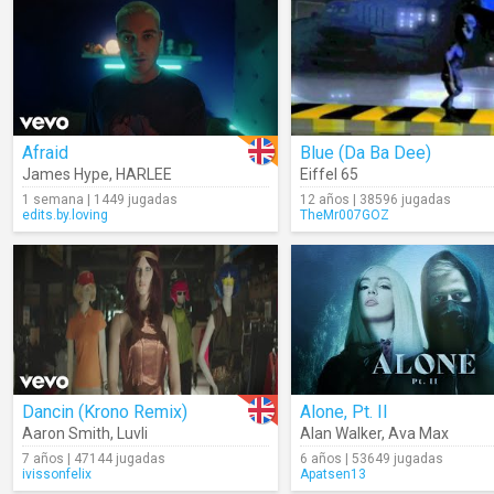
Afraid
Blue (Da Ba Dee)
James Hype
,
HARLEE
Eiffel 65
1 semana | 1449 jugadas
12 años | 38596 jugadas
edits.by.loving
TheMr007GOZ
Dancin (Krono Remix)
Alone, Pt. II
Aaron Smith
,
Luvli
Alan Walker
,
Ava Max
7 años | 47144 jugadas
6 años | 53649 jugadas
ivissonfelix
Apatsen13