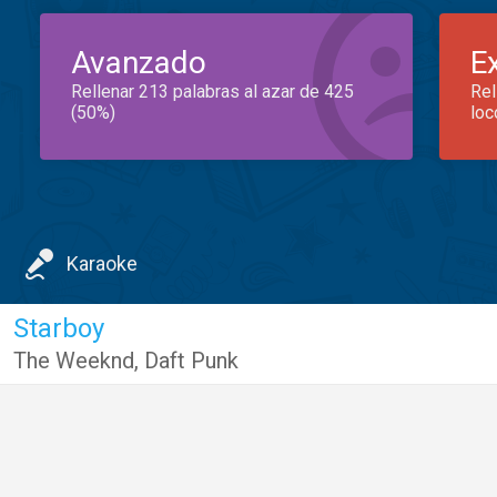
Avanzado
E
Rellenar 213 palabras al azar de 425
Rel
(50%)
loc
Karaoke
Starboy
The Weeknd
,
Daft Punk