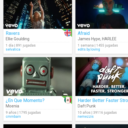
Ravers
Afraid
Ellie Goulding
James Hype
,
HARLEE
1 día | 891 jugadas
1 semana | 1455 jugadas
selvatica
edits.by.loving
¿En Que Momento?
Moenia
Daft Punk
9 años | 1795 jugadas
10 años | 39116 jugadas
cmmbarn
nemezzis