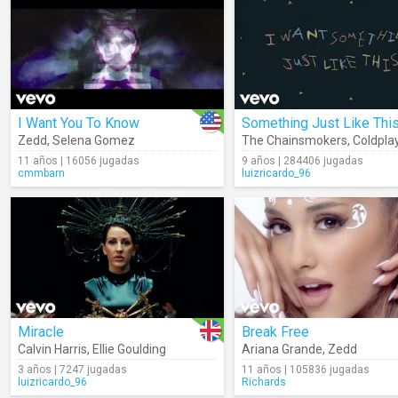
I Want You To Know
Zedd
,
Selena Gomez
The Chainsmokers
,
Coldpla
11 años | 16056 jugadas
9 años | 284406 jugadas
cmmbarn
luizricardo_96
Miracle
Break Free
Calvin Harris
,
Ellie Goulding
Ariana Grande
,
Zedd
3 años | 7247 jugadas
11 años | 105836 jugadas
luizricardo_96
Richards