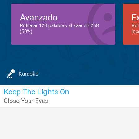
Avanzado
E
Rellenar 129 palabras al azar de 258
Rel
(50%)
loc
Karaoke
Keep The Lights On
Close Your Eyes