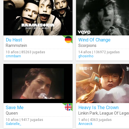
Du Hast
Wind Of Change
Rammstein
Scorpions
10 años | 85263 jugadas
14 años | 136972 jugadas
cmmbarn
ghosinho
Save Me
Heavy Is The Crown
Queen
Linkin Park
,
League Of Lege
10 años | 9417 jugadas
1 año | 4363 jugadas
Gabrielle_
Annoeck