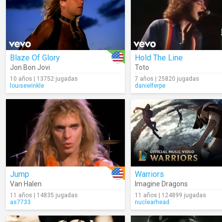
Blaze Of Glory
Hold The Line
Jon Bon Jovi
Toto
10 años | 13752 jugadas
7 años | 25820 jugadas
louisewinkle
danielferpe
Jump
Warriors
Van Halen
Imagine Dragons
11 años | 14835 jugadas
11 años | 124899 jugadas
as7733
nuclearhead