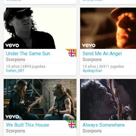
Under The Same Sun
Send Me An Angel
Scorpions
Scorpions
10 años | 6894 jugadas
10 años | 36911 jugadas
hellen_987
Ayekajchan
We Built This House
Always Somewhere
Scorpions
Scorpions