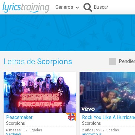
Géneros
Buscar
Letras de
Scorpions
Pendien
Peacemaker
Rock You Like A Hurrican
Scorpions
Scorpions
6 meses | 87 jugadas
2 años | 9982 jugadas
Verdandi
anonymous