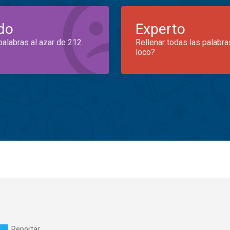
do
Experto
palabras al azar de 212
Rellenar todas las palabra
loco?
Reportar