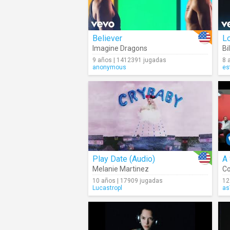
Believer
L
Imagine Dragons
Bil
9 años | 1412391 jugadas
8 
anonymous
es
Play Date (Audio)
A 
Melanie Martinez
Co
10 años | 17909 jugadas
12
Lucastropl
as