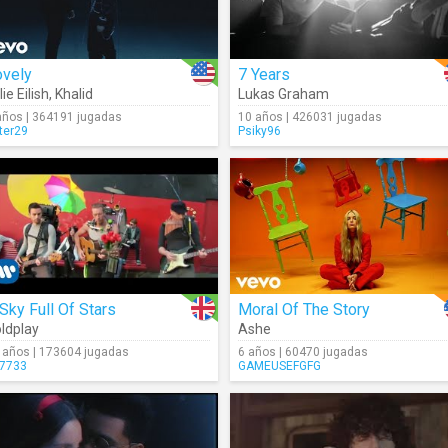
ovely
7 Years
lie Eilish
,
Khalid
Lukas Graham
años | 364191 jugadas
10 años | 426031 jugadas
ter29
Psiky96
Sky Full Of Stars
Moral Of The Story
ldplay
Ashe
 años | 173604 jugadas
6 años | 60470 jugadas
7733
GAMEUSEFGFG