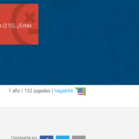
s (212), ¿Estás
1 año | 132 jugadas |
haga666
Comparte en: