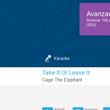
Avanza
Rellenar 106 
(50%)
Karaoke
Take It Or Leave It
Cage The Elephant
Añadir
Imprimir