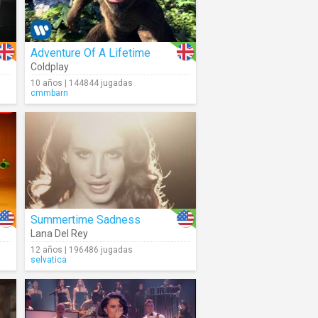
Adventure Of A Lifetime
Coldplay
10 años | 144844 jugadas
cmmbarn
Summertime Sadness
Lana Del Rey
12 años | 196486 jugadas
selvatica