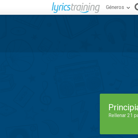
Géneros
Princip
Rellenar 21 p