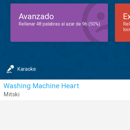
Avanzado
E
Rellenar 48 palabras al azar de 96 (50%)
Rel
loc
Karaoke
Washing Machine Heart
Mitski