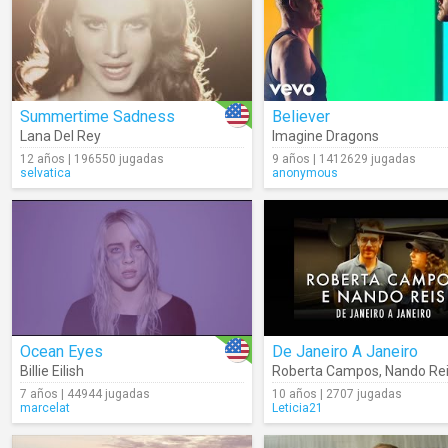
Summertime Sadness
Believer
Lana Del Rey
Imagine Dragons
12 años | 196550 jugadas
9 años | 1412629 jugadas
selvatica
anonymous
Ocean Eyes
De Janeiro A Janeiro
Billie Eilish
Roberta Campos
,
Nando Re
7 años | 44944 jugadas
10 años | 2707 jugadas
marcelat
Leticia21