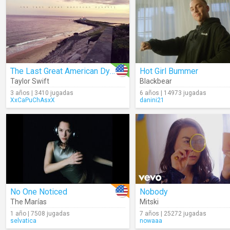
The Last Great American Dynasty (Lyrics)
Hot Girl Bummer
Taylor Swift
Blackbear
3 años | 3410 jugadas
6 años | 14973 jugadas
XxCaPuChAsxX
danini21
No One Noticed
Nobody
The Marías
Mitski
1 año | 7508 jugadas
7 años | 25272 jugadas
selvatica
nowaaa