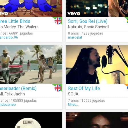
ree Little Birds
Sorri, Sou Rei (Live)
b Marley
,
The Wailers
Natiruts
,
Sonia Savinell
años | 66891 jugadas
8 años | 4238 jugadas
izricardo_96
marcelat
heerleader (Remix)
Rest Of My Life
MI
,
Felix Jaehn
SOJA
 años | 105883 jugadas
7 años | 10655 jugadas
ndoconeo
Nhec...