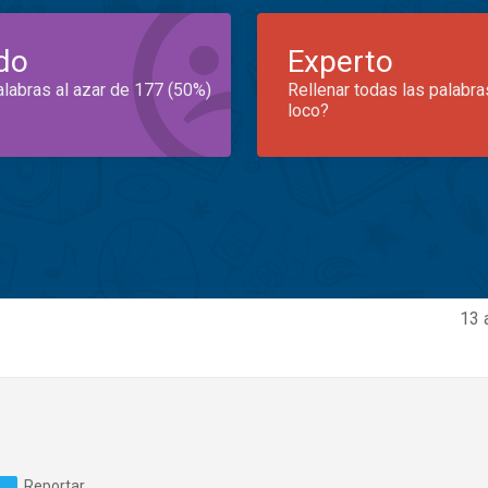
do
Experto
alabras al azar de 177 (50%)
Rellenar todas las palabra
loco?
13 
Reportar