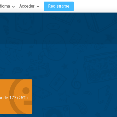
dioma
Acceder
Registrarse
ar de 177 (25%)