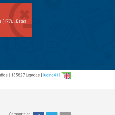
s (177), ¿Estás
años | 135827 jugadas |
lucino411
Comparte en: