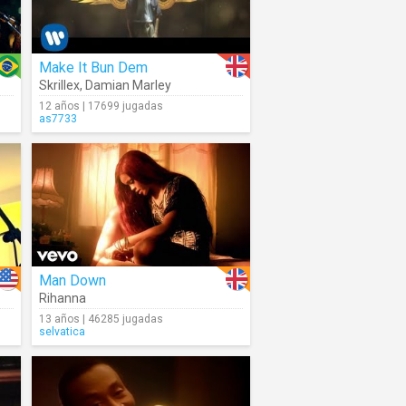
Make It Bun Dem
Skrillex
,
Damian Marley
12 años | 17699 jugadas
as7733
Man Down
Rihanna
13 años | 46285 jugadas
selvatica