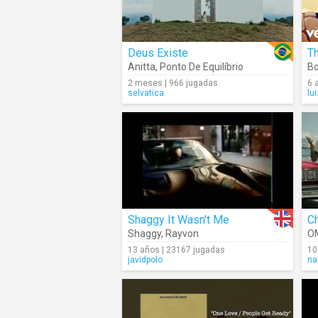
Deus Existe
Th
Anitta
,
Ponto De Equilíbrio
Bo
2 meses | 966 jugadas
6 
selvatica
lu
Shaggy It Wasn't Me
C
Shaggy
,
Rayvon
O
13 años | 23167 jugadas
10
javidpolo
na