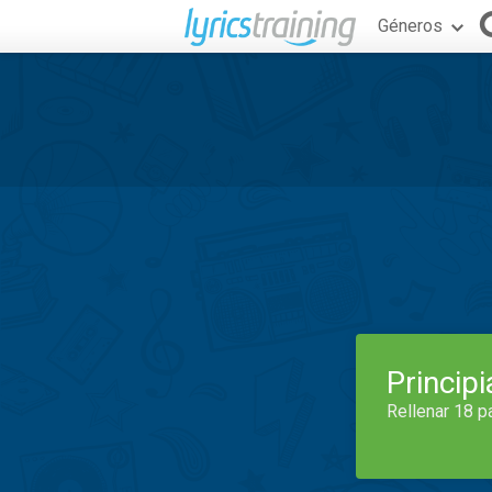
Géneros
Princip
Rellenar 18 p