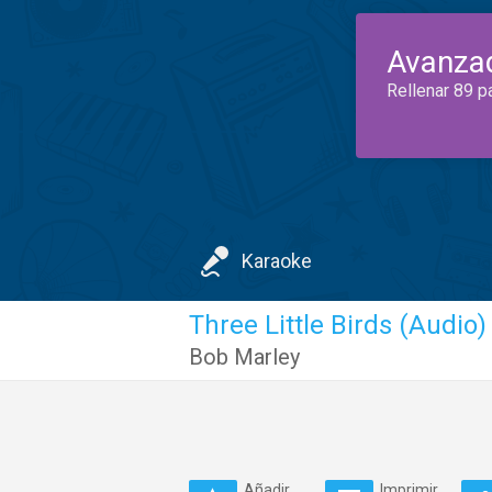
Avanza
Rellenar 89 p
Karaoke
Three Little Birds (Audio)
Bob Marley
Añadir
Imprimir