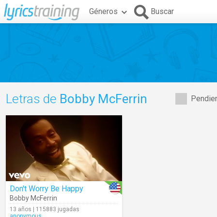
Géneros
Buscar
Letras de
Bobby McFerrin
Pendien
Don't Worry Be Happy
Bobby McFerrin
13 años | 115883 jugadas
anonymous