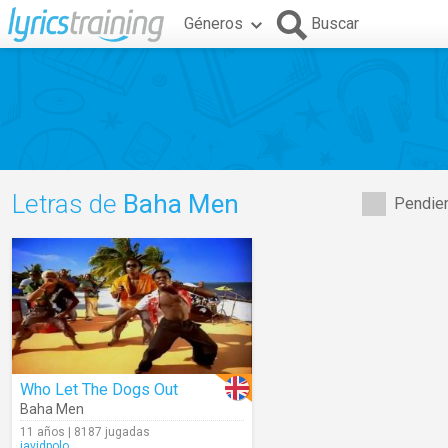
Géneros
Buscar
Letras de
Baha Men
Pendien
Who Let The Dogs Out
Baha Men
11 años | 8187 jugadas
javidpolo