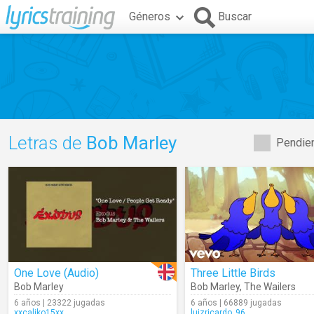
Géneros
Buscar
Letras de
Bob Marley
Pendien
One Love (Audio)
Three Little Birds
Bob Marley
Bob Marley
,
The Wailers
6 años | 23322 jugadas
6 años | 66889 jugadas
xxcaliko15xx
luizricardo_96