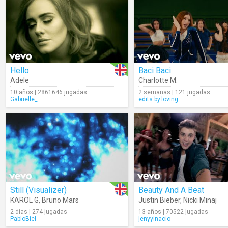
Hello
Baci Baci
Adele
Charlotte M.
10 años | 2861646 jugadas
2 semanas | 121 jugadas
Gabrielle_
edits.by.loving
Still (Visualizer)
Beauty And A Beat
KAROL G
,
Bruno Mars
Justin Bieber
,
Nicki Minaj
2 días | 274 jugadas
13 años | 70522 jugadas
PabloBiel
jenyyinacio