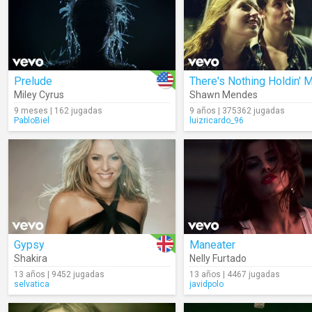
Prelude
Miley Cyrus
Shawn Mendes
9 meses | 162 jugadas
9 años | 375362 jugadas
PabloBiel
luizricardo_96
Gypsy
Maneater
Shakira
Nelly Furtado
13 años | 9452 jugadas
13 años | 4467 jugadas
selvatica
javidpolo