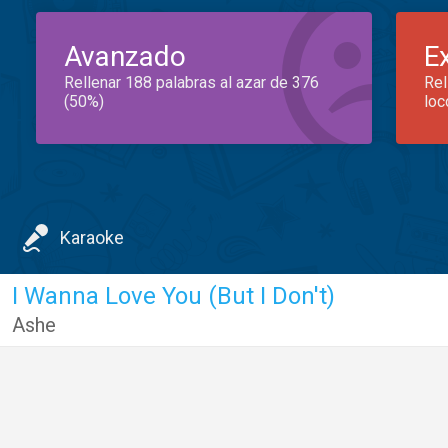
Avanzado
E
Rellenar 188 palabras al azar de 376
Rel
(50%)
loc
Karaoke
I Wanna Love You (But I Don't)
Ashe