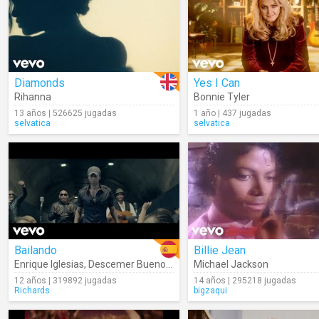
Diamonds
Yes I Can
Rihanna
Bonnie Tyler
13 años | 526625 jugadas
1 año | 437 jugadas
selvatica
selvatica
Bailando
Billie Jean
Enrique Iglesias
,
Descemer Bueno
,
Gente De Zona
Michael Jackson
12 años | 319892 jugadas
14 años | 295218 jugadas
Richards
bigzaqui