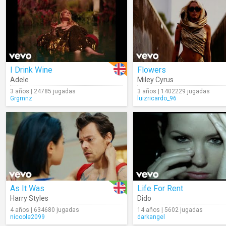
I Drink Wine
Flowers
Adele
Miley Cyrus
3 años | 24785 jugadas
3 años | 1402229 jugadas
Grgmnz
luizricardo_96
As It Was
Life For Rent
Harry Styles
Dido
4 años | 634680 jugadas
14 años | 5602 jugadas
nicoole2099
darkangel