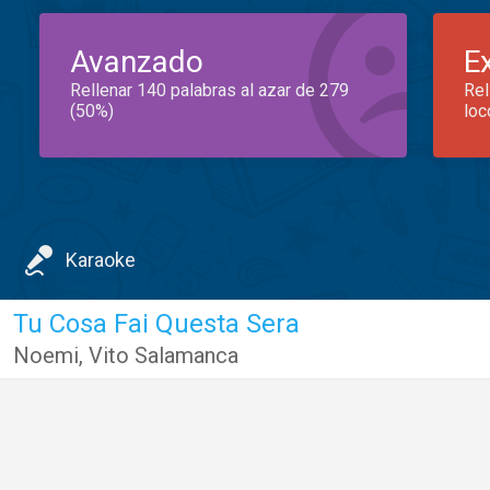
Avanzado
E
Rellenar 140 palabras al azar de 279
Rel
(50%)
loc
Karaoke
Tu Cosa Fai Questa Sera
Noemi
,
Vito Salamanca